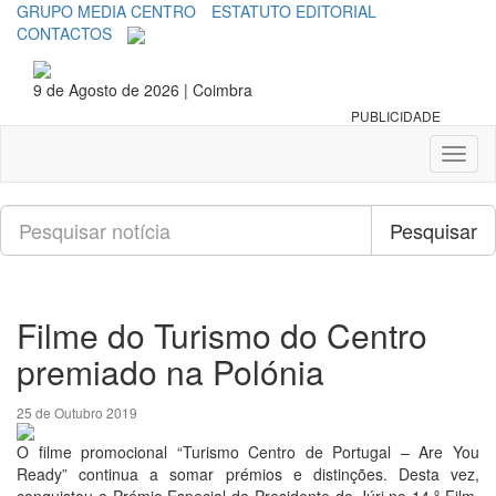
GRUPO MEDIA CENTRO
ESTATUTO EDITORIAL
CONTACTOS
9 de Agosto de 2026 | Coimbra
PUBLICIDADE
Toggl
naviga
Pesquisar
Pesquisar
Filme do Turismo do Centro
premiado na Polónia
25 de Outubro 2019
O filme promocional “Turismo Centro de Portugal – Are You
Ready” continua a somar prémios e distinções. Desta vez,
conquistou o Prémio Especial do Presidente do Júri no 14.º Film,