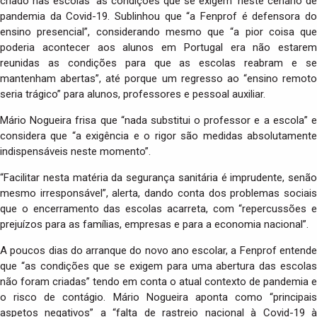
criado nas escolas “as condições que se exigem” neste cenário de
pandemia da Covid-19. Sublinhou que “a Fenprof é defensora do
ensino presencial”, considerando mesmo que “a pior coisa que
poderia acontecer aos alunos em Portugal era não estarem
reunidas as condições para que as escolas reabram e se
mantenham abertas”, até porque um regresso ao “ensino remoto
seria trágico” para alunos, professores e pessoal auxiliar.
Mário Nogueira frisa que “nada substitui o professor e a escola” e
considera que “a exigência e o rigor são medidas absolutamente
indispensáveis neste momento”.
“Facilitar nesta matéria da segurança sanitária é imprudente, senão
mesmo irresponsável”, alerta, dando conta dos problemas sociais
que o encerramento das escolas acarreta, com “repercussões e
prejuízos para as famílias, empresas e para a economia nacional”.
A poucos dias do arranque do novo ano escolar, a Fenprof entende
que “as condições que se exigem para uma abertura das escolas
não foram criadas” tendo em conta o atual contexto de pandemia e
o risco de contágio. Mário Nogueira aponta como “principais
aspetos negativos” a “falta de rastreio nacional à Covid-19 à