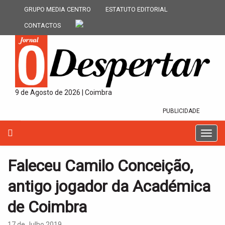
GRUPO MEDIA CENTRO
ESTATUTO EDITORIAL
CONTACTOS
9 de Agosto de 2026 | Coimbra
PUBLICIDADE
T
o
g
Faleceu Camilo Conceição,
g
l
antigo jogador da Académica
e
n
de Coimbra
a
v
17 de Julho 2019