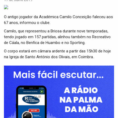
i
g
a
O antigo jogador da Académica Camilo Conceição faleceu aos
t
67 anos, informou o clube.
i
o
Camilo, que representou a Briosa durante nove temporadas,
n
tendo jogado em 157 partidas, alinhou também no Recreativo
de Cáala, no Benfica de Huambo e no Sporting.
O corpo estará em câmara ardente a partir das 15h30 de hoje
na Igreja de Santo António dos Olivais, em Coimbra.