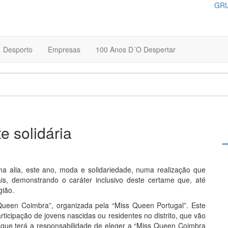
GRU
Desporto
Empresas
100 Anos D´O Despertar
e solidária
ma alia, este ano, moda e solidariedade, numa realização que
is, demonstrando o caráter inclusivo deste certame que, até
gião.
 Queen Coimbra”, organizada pela “Miss Queen Portugal”. Este
rticipação de jovens nascidas ou residentes no distrito, que vão
ri que terá a responsabilidade de eleger a “Miss Queen Coimbra