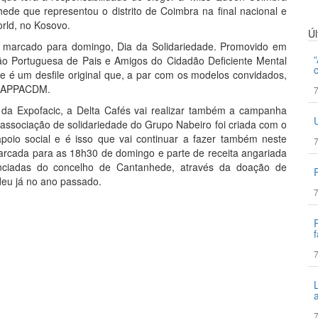
de que representou o distrito de Coimbra na final nacional e
rld, no Kosovo.
Ú
stá marcado para domingo, Dia da Solidariedade. Promovido em
ão Portuguesa de Pais e Amigos do Cidadão Deficiente Mental
 é um desfile original que, a par com os modelos convidados,
da APPACDM.
7
 da Expofacic, a Delta Cafés vai realizar também a campanha
 associação de solidariedade do Grupo Nabeiro foi criada com o
apoio social e é isso que vai continuar a fazer também neste
7
arcada para as 18h30 de domingo e parte de receita angariada
enciadas do concelho de Cantanhede, através da doação de
deu já no ano passado.
7
f
7
7