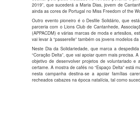
2019”, que sucederá a Maria Dias, jovem de Cantanhe
ainda as cores de Portugal no Miss Freedom of the Wo
Outro evento pioneiro é o Desfile Solidário, que e
parceria com o Lions Club de Cantanhede, Associaç
(APPACDM) e várias marcas de moda e artesãos, este
vai levar à “passerelle” também os jovens modelos 
Neste Dia da Solidariedade, que marca a despedida
“Coração Delta”, que vai apoiar quem mais precisa. A
objetivo de desenvolver projetos de voluntariado e 
certame. A mostra de cafés no “Espaço Delta” está m
nesta campanha destina-se a apoiar famílias car
recheados cabazes na época natalícia, tal como suce