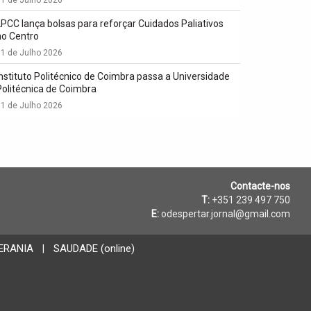
LPCC lança bolsas para reforçar Cuidados Paliativos
no Centro
1 de Julho 2026
Instituto Politécnico de Coimbra passa a Universidade
Politécnica de Coimbra
1 de Julho 2026
Contacte-nos
T:
+351 239 497 750
E:
odespertar.jornal@gmail.com
ERANIA
SAUDADE (online)
|