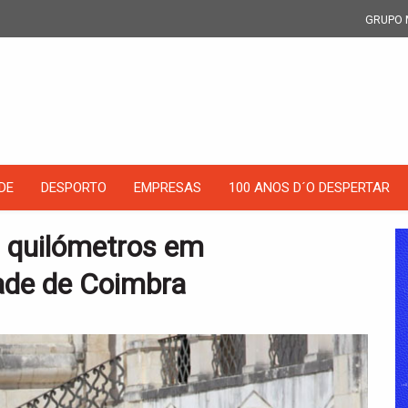
GRUPO 
DE
DESPORTO
EMPRESAS
100 ANOS D´O DESPERTAR
 quilómetros em
de de Coimbra