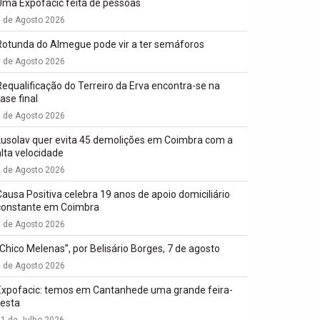
Uma Expofacic feita de pessoas
7 de Agosto 2026
Rotunda do Almegue pode vir a ter semáforos
7 de Agosto 2026
Requalificação do Terreiro da Erva encontra-se na
ase final
7 de Agosto 2026
Lusolav quer evita 45 demolições em Coimbra com a
alta velocidade
7 de Agosto 2026
Causa Positiva celebra 19 anos de apoio domiciliário
constante em Coimbra
7 de Agosto 2026
“Chico Melenas”, por Belisário Borges, 7 de agosto
6 de Agosto 2026
Expofacic: temos em Cantanhede uma grande feira-
festa
1 de Julho 2026