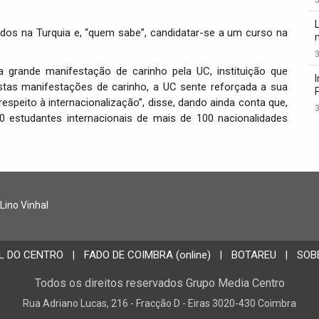
udos na Turquia e, “quem sabe”, candidatar-se a um curso na
3
ma grande manifestação de carinho pela UC, instituição que
estas manifestações de carinho, a UC sente reforçada a sua
espeito à internacionalização”, disse, dando ainda conta que,
3
0 estudantes internacionais de mais de 100 nacionalidades
 Lino Vinhal
L DO CENTRO
FADO DE COIMBRA (online)
BOTAREU
SOB
|
|
|
Todos os direitos reservados Grupo Media Centro
Rua Adriano Lucas, 216 - Fracção D - Eiras 3020-430 Coimbra