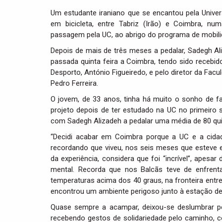
Um estudante iraniano que se encantou pela Unive
em bicicleta, entre Tabriz (Irão) e Coimbra,
passagem pela UC, ao abrigo do programa de mobili
Depois de mais de três meses a pedalar, Sadegh Al
passada quinta feira a Coimbra, tendo sido recebido
Desporto, António Figueiredo, e pelo diretor da Fac
Pedro Ferreira.
O jovem, de 33 anos, tinha há muito o sonho de f
projeto depois de ter estudado na UC no primeiro 
com Sadegh Alizadeh a pedalar uma média de 80 qui
“Decidi acabar em Coimbra porque a UC e a cida
recordando que viveu, nos seis meses que esteve em
da experiência, considera que foi “incrível”, apesa
mental. Recorda que nos Balcãs teve de enfrent
temperaturas acima dos 40 graus, na fronteira entre
encontrou um ambiente perigoso junto à estação d
Quase sempre a acampar, deixou-se deslumbrar pe
recebendo gestos de solidariedade pelo caminho,