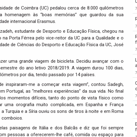
rsidade de Coimbra (UC) pedalou cerca de 8.000 quilómetros
 numa homenagem às “boas memórias” que guardou da sua
dade internacional Erasmus.
izadeh, estudante de Desporto e Educação Física, chegou na
 na Porta Férrea pelo vice-reitor da UC para a Qualidade e o
f
uldade de Ciências do Desporto e Educação Física da UC, José
azer uma grande viagem de bicicleta. Decidiu avançar com o
semestre do ano letivo 2018/2019. A viagem durou 100 dias,
lómetros por dia, tendo passado por 14 países.
de inspiraram-me a começar esta viagem”, contou Sadegh,
 Portugal, as “melhores experiências” da sua vida. No final
r dos momentos difíceis, tanto do ponto de vista físico como
ar uma orografia muito complicada, em Espanha e França
 a Turquia e a Síria ouviu os sons de tiros à noite e em Roma
e comboios.
las paisagens de Itália e dos Balcãs e diz que foi sempre
 com pessoas a oferecerem-lhe café, comida ou espaço para
3