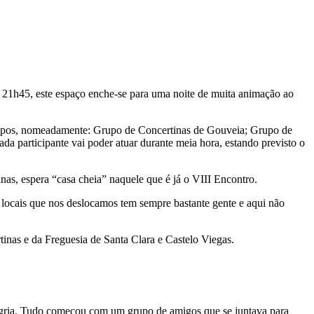
s 21h45, este espaço enche-se para uma noite de muita animação ao
 grupos, nomeadamente: Grupo de Concertinas de Gouveia; Grupo de
 participante vai poder atuar durante meia hora, estando previsto o
as, espera “casa cheia” naquele que é já o VIII Encontro.
 locais que nos deslocamos tem sempre bastante gente e aqui não
nas e da Freguesia de Santa Clara e Castelo Viegas.
legria. Tudo começou com um grupo de amigos que se juntava para