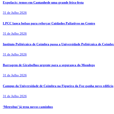
Expofacic: temos em Cantanhede uma grande feira-festa
31 de Julho 2026
LPCC lança bolsas para reforçar Cuidados Paliativos no Centro
31 de Julho 2026
Instituto Politécnico de Coimbra passa a Universidade Politécnica de Coimbr
31 de Julho 2026
Barragem de Girabolhos urgente para a segurança do Mondego
31 de Julho 2026
Campus da Universidade de Coimbra na Figueira da Foz ganha novo edifício
31 de Julho 2026
‘Metrobus’ já testa novos caminhos