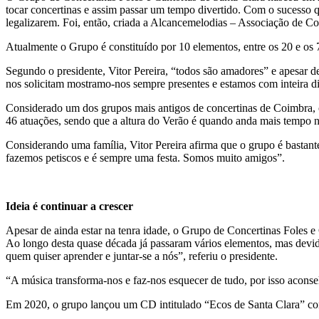
tocar concertinas e assim passar um tempo divertido. Com o sucesso qu
legalizarem. Foi, então, criada a Alcancemelodias – Associação de Co
Atualmente o Grupo é constituído por 10 elementos, entre os 20 e os 7
Segundo o presidente, Vitor Pereira, “todos são amadores” e apesar d
nos solicitam mostramo-nos sempre presentes e estamos com inteira di
Considerado um dos grupos mais antigos de concertinas de Coimbra, o c
46 atuações, sendo que a altura do Verão é quando anda mais tempo n
Considerando uma família, Vitor Pereira afirma que o grupo é bastant
fazemos petiscos e é sempre uma festa. Somos muito amigos”.
Ideia é continuar a crescer
Apesar de ainda estar na tenra idade, o Grupo de Concertinas Foles e
Ao longo desta quase década já passaram vários elementos, mas devido
quem quiser aprender e juntar-se a nós”, referiu o presidente.
“A música transforma-nos e faz-nos esquecer de tudo, por isso aconse
Em 2020, o grupo lançou um CD intitulado “Ecos de Santa Clara” co