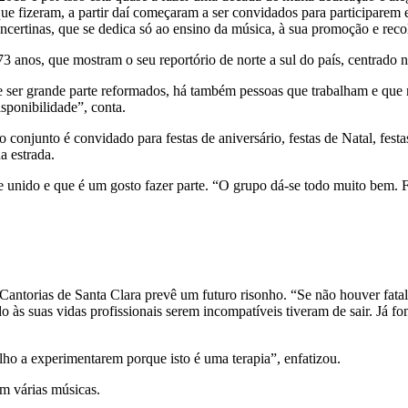
e fizeram, a partir daí começaram a ser convidados para participarem e
ncertinas, que se dedica só ao ensino da música, à sua promoção e recol
3 anos, que mostram o seu reportório de norte a sul do país, centrado 
e ser grande parte reformados, há também pessoas que trabalham e que 
sponibilidade”, conta.
onjunto é convidado para festas de aniversário, festas de Natal, festa
a estrada.
e unido e que é um gosto fazer parte. “O grupo dá-se todo muito bem. Fa
 Cantorias de Santa Clara prevê um futuro risonho. “Se não houver fat
 às suas vidas profissionais serem incompatíveis tiveram de sair. Já 
lho a experimentarem porque isto é uma terapia”, enfatizou.
m várias músicas.