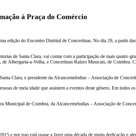
nimação à Praça do Comércio
a edição do Encontro Distrital de Concertinas. No dia 29, a partir da
ntorias de Santa Clara, vai contar com a participação de mais quatro
e Albergaria-a-Velha, e Concertinas Raízes Musicais, de Coimbra. Cada
anta Clara, e presidente da Alcancemelodias – Associação de Concertin
essoas de meia idade que assistem a eventos deste género. Em todos os
ra Municipal de Coimbra, da Alcancemelodias – Associação de Concerti
2015 e por isso está quase a fazer uma década de muita dedicação e a