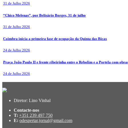
31 de Julho 2026
“Chico Melenas”, por Belisário Borges, 31 de julho
31 de Julho 2026
Coimbra inicia a primeira fase de ocupação da Quinta das Bicas
24 de Julho 2026
Praça João Paulo II e frente ribeirinha entre o Rebolim e a Portela com obra
24 de Julho 2026
Diretor: Lino Vinhal
Contacte-nos
T:
+351 239 497 750
E:
odespertar.jornal@gmail.com