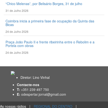
“Chico Melenas”, por Belisário Borges, 31 de julho
31 de Julho 2026
Coimbra inicia a primeira fase de ocupação da Quinta das
Bicas
24 de Julho 2026
Praça João Paulo II e frente ribeirinha entre o Rebolim e a
Portela com obras
24 de Julho 2026
Diretor: Lino Vinhal
Contacte-nos
T:
+351 239 497 750
E:
odespertar.jornal@gmail.com
As nossas rádios
|
REGIONAL DO CENTRO
|