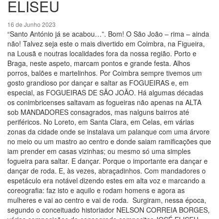
ELISEU
16 de Junho 2023
“Santo António já se acabou…”. Bom! O São João – rima – ainda
não! Talvez seja este o mais divertido em Coimbra, na Figueira,
na Lousã e noutras localidades fora da nossa região. Porto e
Braga, neste aspeto, marcam pontos e grande festa. Alhos
porros, balões e martelinhos. Por Coimbra sempre tivemos um
gosto grandioso por dançar e saltar as FOGUEIRAS e, em
especial, as FOGUEIRAS DE SÃO JOÃO. Há algumas décadas
os conimbricenses saltavam as fogueiras não apenas na ALTA
sob MANDADORES consagrados, mas nalguns bairros até
periféricos. No Loreto, em Santa Clara, em Celas, em várias
zonas da cidade onde se instalava um palanque com uma árvore
no meio ou um mastro ao centro e donde saiam ramificações que
iam prender em casas vizinhas; ou mesmo só uma simples
fogueira para saltar. E dançar. Porque o importante era dançar e
dançar de roda. E, às vezes, abraçadinhos. Com mandadores o
espetáculo era notável dizendo estes em alta voz e marcando a
coreografia: faz isto e aquilo e rodam homens e agora as
mulheres e vai ao centro e vai de roda. Surgiram, nessa época,
segundo o conceituado historiador NELSON CORREIA BORGES,