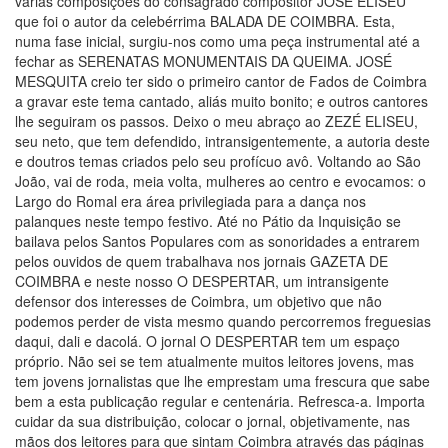
várias composições do consagrado compositor JOSÉ ELISEU
que foi o autor da celebérrima BALADA DE COIMBRA. Esta,
numa fase inicial, surgiu-nos como uma peça instrumental até a
fechar as SERENATAS MONUMENTAIS DA QUEIMA. JOSÉ
MESQUITA creio ter sido o primeiro cantor de Fados de Coimbra
a gravar este tema cantado, aliás muito bonito; e outros cantores
lhe seguiram os passos. Deixo o meu abraço ao ZEZÉ ELISEU,
seu neto, que tem defendido, intransigentemente, a autoria deste
e doutros temas criados pelo seu profícuo avô. Voltando ao São
João, vai de roda, meia volta, mulheres ao centro e evocamos: o
Largo do Romal era área privilegiada para a dança nos
palanques neste tempo festivo. Até no Pátio da Inquisição se
bailava pelos Santos Populares com as sonoridades a entrarem
pelos ouvidos de quem trabalhava nos jornais GAZETA DE
COIMBRA e neste nosso O DESPERTAR, um intransigente
defensor dos interesses de Coimbra, um objetivo que não
podemos perder de vista mesmo quando percorremos freguesias
daqui, dali e dacolá. O jornal O DESPERTAR tem um espaço
próprio. Não sei se tem atualmente muitos leitores jovens, mas
tem jovens jornalistas que lhe emprestam uma frescura que sabe
bem a esta publicação regular e centenária. Refresca-a. Importa
cuidar da sua distribuição, colocar o jornal, objetivamente, nas
mãos dos leitores para que sintam Coimbra através das páginas