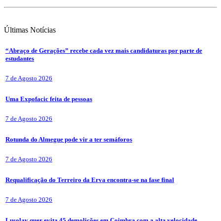
Últimas
Notícias
“Abraço de Gerações” recebe cada vez mais candidaturas por parte de
estudantes
7 de Agosto 2026
Uma Expofacic feita de pessoas
7 de Agosto 2026
Rotunda do Almegue pode vir a ter semáforos
7 de Agosto 2026
Requalificação do Terreiro da Erva encontra-se na fase final
7 de Agosto 2026
Lusolav quer evita 45 demolições em Coimbra com a alta velocidade