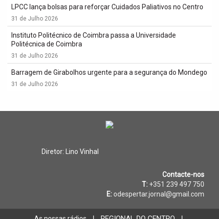
LPCC lança bolsas para reforçar Cuidados Paliativos no Centro
31 de Julho 2026
Instituto Politécnico de Coimbra passa a Universidade
Politécnica de Coimbra
31 de Julho 2026
Barragem de Girabolhos urgente para a segurança do Mondego
31 de Julho 2026
Diretor: Lino Vinhal
Contacte-nos
T:
+351 239 497 750
E:
odespertar.jornal@gmail.com
REGIONAL DO CENTRO
As nossas rádios
|
|