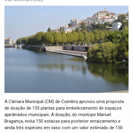
i
g
a
t
i
o
n
A Câmara Municipal (CM) de Coimbra aprovou uma proposta
de doação de 153 plantas para embelezamento de espaços
ajardinados municipais. A doação, do munícipe Manuel
Bragança, inclui 150 estacas para posterior enraizamento e
ainda três espécies em vaso com um valor estimado de 150