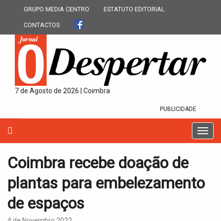
GRUPO MEDIA CENTRO
ESTATUTO EDITORIAL
CONTACTOS
7 de Agosto de 2026 | Coimbra
PUBLICIDADE
T
o
g
Coimbra recebe doação de
g
l
plantas para embelezamento
e
n
de espaços
a
v
4 de Novembro 2022