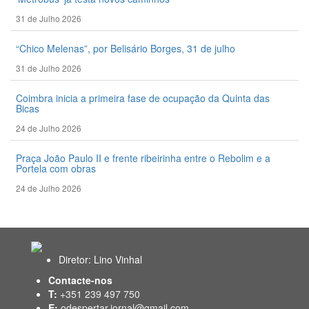
31 de Julho 2026
“Chico Melenas”, por Belisário Borges, 31 de julho
31 de Julho 2026
Coimbra inicia a primeira fase de ocupação da Quinta das
Bicas
24 de Julho 2026
Praça João Paulo II e frente ribeirinha entre o Rebolim e a
Portela com obras
24 de Julho 2026
Diretor: Lino Vinhal
Contacte-nos
T:
+351 239 497 750
E:
odespertar.jornal@gmail.com