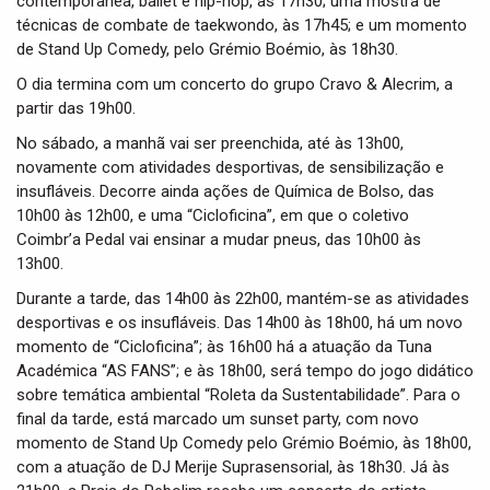
contemporânea, ballet e hip-hop, às 17h30; uma mostra de
técnicas de combate de taekwondo, às 17h45; e um momento
de Stand Up Comedy, pelo Grémio Boémio, às 18h30.
O dia termina com um concerto do grupo Cravo & Alecrim, a
partir das 19h00.
No sábado, a manhã vai ser preenchida, até às 13h00,
novamente com atividades desportivas, de sensibilização e
insufláveis. Decorre ainda ações de Química de Bolso, das
10h00 às 12h00, e uma “Cicloficina”, em que o coletivo
Coimbr’a Pedal vai ensinar a mudar pneus, das 10h00 às
13h00.
Durante a tarde, das 14h00 às 22h00, mantém-se as atividades
desportivas e os insufláveis. Das 14h00 às 18h00, há um novo
momento de “Cicloficina”; às 16h00 há a atuação da Tuna
Académica “AS FANS”; e às 18h00, será tempo do jogo didático
sobre temática ambiental “Roleta da Sustentabilidade”. Para o
final da tarde, está marcado um sunset party, com novo
momento de Stand Up Comedy pelo Grémio Boémio, às 18h00,
com a atuação de DJ Merije Suprasensorial, às 18h30. Já às