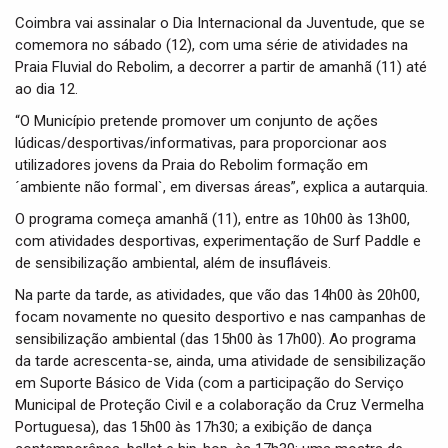
i
Coimbra vai assinalar o Dia Internacional da Juventude, que se
g
comemora no sábado (12), com uma série de atividades na
a
Praia Fluvial do Rebolim, a decorrer a partir de amanhã (11) até
t
ao dia 12.
i
o
“O Município pretende promover um conjunto de ações
n
lúdicas/desportivas/informativas, para proporcionar aos
utilizadores jovens da Praia do Rebolim formação em
´ambiente não formal`, em diversas áreas”, explica a autarquia.
O programa começa amanhã (11), entre as 10h00 às 13h00,
com atividades desportivas, experimentação de Surf Paddle e
de sensibilização ambiental, além de insufláveis.
Na parte da tarde, as atividades, que vão das 14h00 às 20h00,
focam novamente no quesito desportivo e nas campanhas de
sensibilização ambiental (das 15h00 às 17h00). Ao programa
da tarde acrescenta-se, ainda, uma atividade de sensibilização
em Suporte Básico de Vida (com a participação do Serviço
Municipal de Proteção Civil e a colaboração da Cruz Vermelha
Portuguesa), das 15h00 às 17h30; a exibição de dança