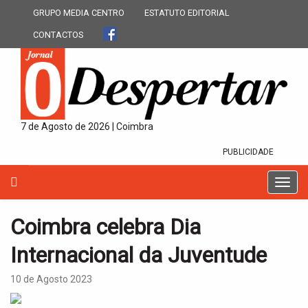
GRUPO MEDIA CENTRO
ESTATUTO EDITORIAL
CONTACTOS
7 de Agosto de 2026 | Coimbra
PUBLICIDADE
T
o
g
Coimbra celebra Dia
g
l
Internacional da Juventude
e
n
10 de Agosto 2023
a
v