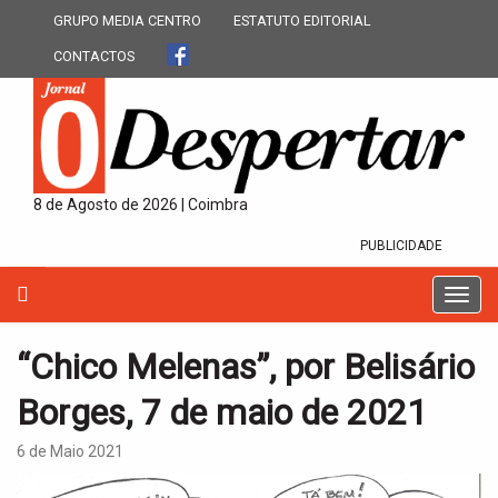
GRUPO MEDIA CENTRO
ESTATUTO EDITORIAL
CONTACTOS
8 de Agosto de 2026 | Coimbra
PUBLICIDADE
T
o
g
“Chico Melenas”, por Belisário
g
l
Borges, 7 de maio de 2021
e
n
6 de Maio 2021
a
v