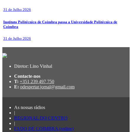
31 de Julho 2026
Instituto Politécnico de Coimbra passa a Universidade Politécnica de
Coimbra
31 de Julho 2026
Diretor: Lino Vinhal
Contacte-nos
T:
+351 239 497 750
E:
odespertar.jornal@gmail.com
As nossas rádios
|
REGIONAL DO CENTRO
|
FADO DE COIMBRA (online)