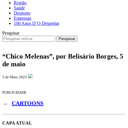
Região
Saúde
Desporto
Empresas
100 Anos D´O Despertar
Pesquisar
Pesquisar
“Chico Melenas”, por Belisário Borges, 5
de maio
5 de Maio 2023
PUBLICIDADE
→
CARTOONS
CAPA ATUAL