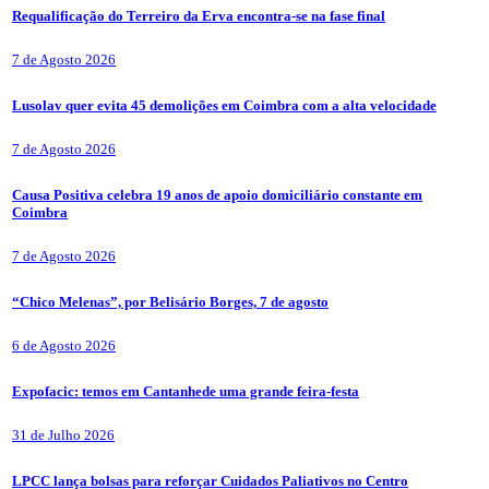
Requalificação do Terreiro da Erva encontra-se na fase final
7 de Agosto 2026
Lusolav quer evita 45 demolições em Coimbra com a alta velocidade
7 de Agosto 2026
Causa Positiva celebra 19 anos de apoio domiciliário constante em
Coimbra
7 de Agosto 2026
“Chico Melenas”, por Belisário Borges, 7 de agosto
6 de Agosto 2026
Expofacic: temos em Cantanhede uma grande feira-festa
31 de Julho 2026
LPCC lança bolsas para reforçar Cuidados Paliativos no Centro