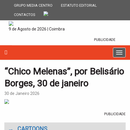
GRUPO MEDIA CENTRO
ESTATUTO EDITORIAL
CONTACTOS
9 de Agosto de 2026 | Coimbra
PUBLICIDADE
T
o
g
“Chico Melenas”, por Belisário
g
l
Borges, 30 de janeiro
e
n
30 de Janeiro 2026
a
v
i
g
PUBLICIDADE
a
t
→
CARTOONS