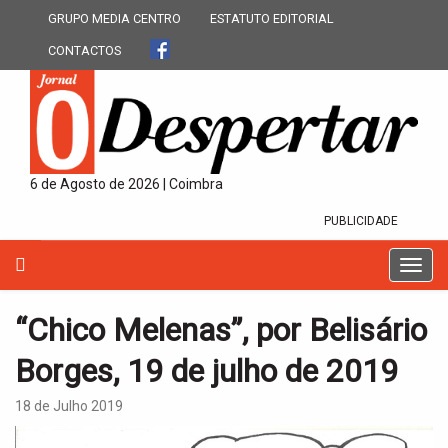
GRUPO MEDIA CENTRO
ESTATUTO EDITORIAL
CONTACTOS
6 de Agosto de 2026 | Coimbra
PUBLICIDADE
T
o
g
“Chico Melenas”, por Belisário
g
l
Borges, 19 de julho de 2019
e
n
18 de Julho 2019
a
v