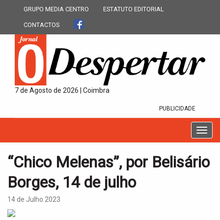
GRUPO MEDIA CENTRO
ESTATUTO EDITORIAL
CONTACTOS
7 de Agosto de 2026 | Coimbra
PUBLICIDADE
T
o
g
“Chico Melenas”, por Belisário
g
l
Borges, 14 de julho
e
n
14 de Julho 2023
a
v