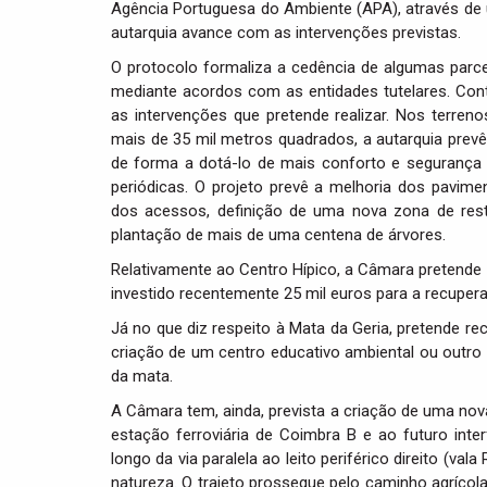
Agência Portuguesa do Ambiente (APA), através de 
autarquia avance com as intervenções previstas.
O protocolo formaliza a cedência de algumas parcel
mediante acordos com as entidades tutelares. Co
as intervenções que pretende realizar. Nos terre
mais de 35 mil metros quadrados, a autarquia prevê 
de forma a dotá-lo de mais conforto e segurança 
periódicas. O projeto prevê a melhoria dos pavim
dos acessos, definição de uma nova zona de rest
plantação de mais de uma centena de árvores.
Relativamente ao Centro Hípico, a Câmara pretend
investido recentemente 25 mil euros para a recuper
Já no que diz respeito à Mata da Geria, pretende rec
criação de um centro educativo ambiental ou outro
da mata.
A Câmara tem, ainda, prevista a criação de uma nova c
estação ferroviária de Coimbra B e ao futuro inte
longo da via paralela ao leito periférico direito (va
natureza. O trajeto prossegue pelo caminho agrícola 