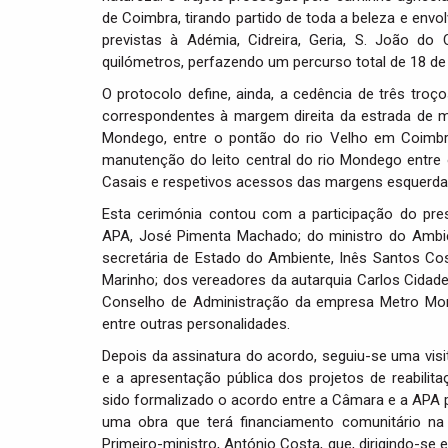
de Coimbra, tirando partido de toda a beleza e envo
previstas à Adémia, Cidreira, Geria, S. João d
quilómetros, perfazendo um percurso total de 18 de v
O protocolo define, ainda, a cedência de três tro
correspondentes à margem direita da estrada de ma
Mondego, entre o pontão do rio Velho em Coimbr
manutenção do leito central do rio Mondego entre
Casais e respetivos acessos das margens esquerda e
Esta cerimónia contou com a participação do pre
APA, José Pimenta Machado; do ministro do Ambie
secretária de Estado do Ambiente, Inês Santos Cos
Marinho; dos vereadores da autarquia Carlos Cida
Conselho de Administração da empresa Metro Mond
entre outras personalidades.
Depois da assinatura do acordo, seguiu-se uma vis
e a apresentação pública dos projetos de reabilita
sido formalizado o acordo entre a Câmara e a APA pa
uma obra que terá financiamento comunitário na
Primeiro-ministro, António Costa, que, dirigindo-s