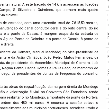
lvente natural. A este traçado de 14 km acrescem as ligações
3
o Campo, S. Silvestre e Quimbres, que somam mais quatro
ia ciclável.
ços de estradas, com uma extensão total de 7.815,50 metros,
3
nutenção do canal condutor geral e do leito central do rio
a e a ponte de Casais; à margem esquerda da estrada de
 o Açude-Ponte de Coimbra e a ponte de Casais; à ponte de
 direita.
3
sidente da Câmara, Manuel Machado; do vice-presidente da
nte e da Ação Climática, João Pedro Matos Fernandes; da
ta; do presidente da Assembleia Municipal de Coimbra, Luís
3
de, Regina Bento, Carina Gomes e Paula Pêgo; de membros do
ego; de presidentes de Juntas de Freguesia do concelho,
3
ita às obras de requalificação da margem direita do Mondego
ção e valorização fluvial, no Convento São Francisco, tendo
3
ra reabilitar o rio Mondego, a montante da ponte da Portela,
 ordem dos 480 mil euros. A encerrar a sessão esteve o
e especialmente aos municípios portugueses, agradeceu todo o
3