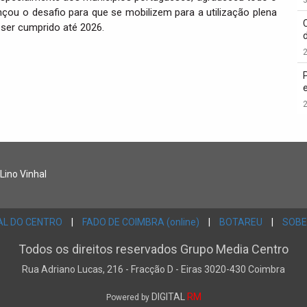
ou o desafio para que se mobilizem para a utilização plena
 ser cumprido até 2026.
2
2
 Lino Vinhal
AL DO CENTRO
|
FADO DE COIMBRA (online)
|
BOTAREU
|
SOBE
Todos os direitos reservados Grupo Media Centro
Rua Adriano Lucas, 216 - Fracção D - Eiras 3020-430 Coimbra
DIGITAL
RM
Powered by