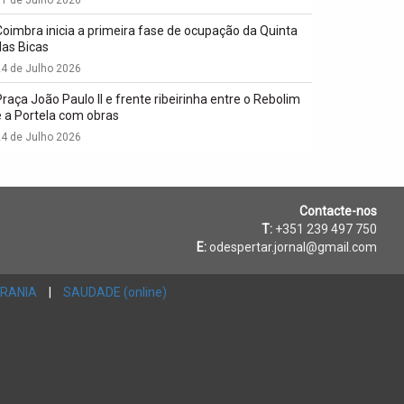
Coimbra inicia a primeira fase de ocupação da Quinta
das Bicas
4 de Julho 2026
Praça João Paulo II e frente ribeirinha entre o Rebolim
e a Portela com obras
4 de Julho 2026
Contacte-nos
T:
+351 239 497 750
E:
odespertar.jornal@gmail.com
RANIA
|
SAUDADE (online)