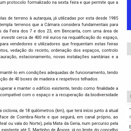
um protocolo formalizado na sexta feira e que permite que a
as de terreno à autarquia, já utilizadas por esta desde 1985
ntempla terrenos que a Câmara considera fundamentais para
nos da Feira dos 7 e dos 23, em Bencanta, com uma área de
investir cerca de 400 mil euros na requalificação do espaço,
para vendedores e utilizadores que frequentam estas feiras
entos, vedação do recinto, ordenação dos espaços, controlo
auração, estacionamento, novas instalações sanitárias e a
e mantê-lo em condições adequadas de funcionamento, tendo
ação de 40 boxes de madeira e respetivos telhados.
uperar e manter o edifício existente, tendo como finalidade a
 compatível com o espaço e a recuperação da biodiversidade
iclovia, de 18 quilómetros (km), que terá início junto à atual
rface de Coimbra-Norte e que seguirá, em canal próprio, ao
la Real ou vala do Norte), pela Mata da Geria, num percurso pela
existente até S. Martinho de Árvore, já no limite do concelho