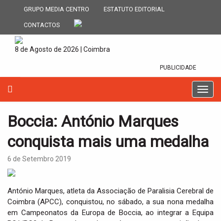
GRUPO MEDIA CENTRO
ESTATUTO EDITORIAL
CONTACTOS
8 de Agosto de 2026 | Coimbra
PUBLICIDADE
T
o
g
Boccia: António Marques
g
l
conquista mais uma medalha
e
n
6 de Setembro 2019
a
v
i
António Marques, atleta da Associação de Paralisia Cerebral de
g
Coimbra (APCC), conquistou, no sábado, a sua nona medalha
a
em Campeonatos da Europa de Boccia, ao integrar a Equipa
t