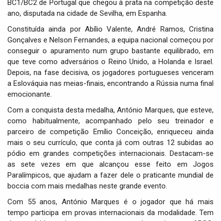
BC1/BC2 de Portugal que chegou à prata na competição deste
i
ano, disputada na cidade de Sevilha, em Espanha.
o
n
Constituída ainda por Abílio Valente, André Ramos, Cristina
Gonçalves e Nelson Fernandes, a equipa nacional começou por
conseguir o apuramento num grupo bastante equilibrado, em
que teve como adversários o Reino Unido, a Holanda e Israel.
Depois, na fase decisiva, os jogadores portugueses venceram
a Eslováquia nas meias-finais, encontrando a Rússia numa final
emocionante.
Com a conquista desta medalha, António Marques, que esteve,
como habitualmente, acompanhado pelo seu treinador e
parceiro de competição Emílio Conceição, enriqueceu ainda
mais o seu currículo, que conta já com outras 12 subidas ao
pódio em grandes competições internacionais. Destacam-se
as sete vezes em que alcançou esse feito em Jogos
Paralímpicos, que ajudam a fazer dele o praticante mundial de
boccia com mais medalhas neste grande evento.
Com 55 anos, António Marques é o jogador que há mais
tempo participa em provas internacionais da modalidade. Tem