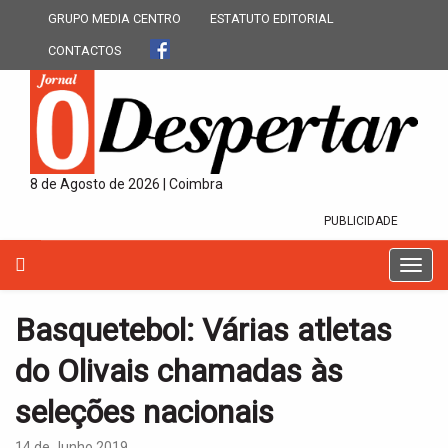
GRUPO MEDIA CENTRO
ESTATUTO EDITORIAL
CONTACTOS
8 de Agosto de 2026 | Coimbra
PUBLICIDADE
T
o
g
Basquetebol: Várias atletas
g
l
do Olivais chamadas às
e
n
seleções nacionais
a
v
14 de Junho 2019