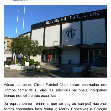
i
g
a
t
i
o
n
Várias atletas do Olivais Futebol Clube foram chamadas, nos
últimos cerca de 15 dias, às seleções nacionais, integrando
treinos nos diferentes escalões.
Da equipa sénior feminina, que se sagrou campeã nacional,
foram chamadas Inês Viana e Marcy Gonçalves à Seleção