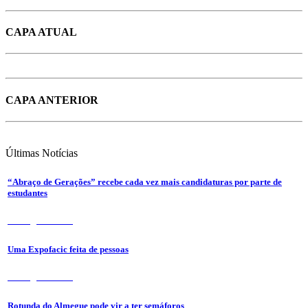
CAPA ATUAL
CAPA ANTERIOR
Últimas
Notícias
“Abraço de Gerações” recebe cada vez mais candidaturas por parte de
estudantes
7 de Agosto 2026
Uma Expofacic feita de pessoas
7 de Agosto 2026
Rotunda do Almegue pode vir a ter semáforos