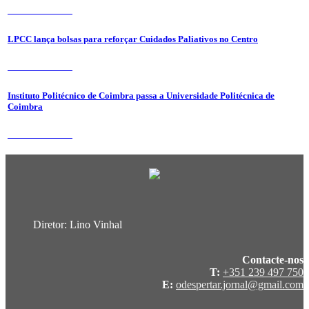
31 de Julho 2026
LPCC lança bolsas para reforçar Cuidados Paliativos no Centro
31 de Julho 2026
Instituto Politécnico de Coimbra passa a Universidade Politécnica de
Coimbra
31 de Julho 2026
Diretor: Lino Vinhal
Contacte-nos
T:
+351 239 497 750
E:
odespertar.jornal@gmail.com