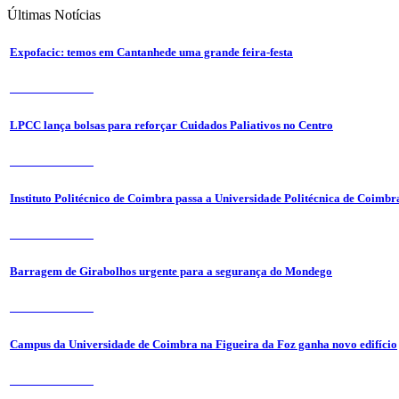
Últimas
Notícias
Expofacic: temos em Cantanhede uma grande feira-festa
31 de Julho 2026
LPCC lança bolsas para reforçar Cuidados Paliativos no Centro
31 de Julho 2026
Instituto Politécnico de Coimbra passa a Universidade Politécnica de Coimbr
31 de Julho 2026
Barragem de Girabolhos urgente para a segurança do Mondego
31 de Julho 2026
Campus da Universidade de Coimbra na Figueira da Foz ganha novo edifício
31 de Julho 2026