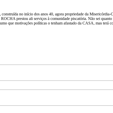
da no início dos anos 40, agora propriedade da Misericórdia-Obra 
OCHA prestou ali serviços à comunidade piscatória. Não sei quanto te
esumo que motivações políticas o tenham afastado da CASA, mas terá col
.