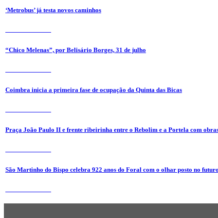
‘Metrobus’ já testa novos caminhos
31 de Julho 2026
“Chico Melenas”, por Belisário Borges, 31 de julho
31 de Julho 2026
Coimbra inicia a primeira fase de ocupação da Quinta das Bicas
24 de Julho 2026
Praça João Paulo II e frente ribeirinha entre o Rebolim e a Portela com obra
24 de Julho 2026
São Martinho do Bispo celebra 922 anos do Foral com o olhar posto no futur
24 de Julho 2026