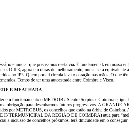
nunciar que precisamos desta via. É fundamental, em nosso entender
ntenso. O IP3, agora em obras de melhoramento, nunca será equivalente
idos no IP3. Quem por ali circula leva o coração nas mãos. O que têm 
emendos. Temos de ter uma autoestrada entre Coimbra e Viseu.
EDE E MEALHADA
er em funcionamento o METROBUS entre Serpins e Coimbra e, igualmen
nhas, é uma obrigação para desenharmos futuros progressivos. A GR
idos por METROBUS, os concelhos que estão na órbita de Coimbra.
E INTERMUNICIPAL DA REGIÃO DE COIMBRA) atua para “melhorar á
icial a inclusão de concelhos próximos, terá dificuldade em o consegui