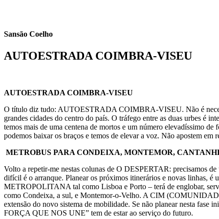
Sansão Coelho
AUTOESTRADA COIMBRA-VISEU
26 de Janeiro 2024
AUTOESTRADA COIMBRA-VISEU
O título diz tudo: AUTOESTRADA COIMBRA-VISEU. Não é necessário e
grandes cidades do centro do país. O tráfego entre as duas urbes é i
temos mais de uma centena de mortos e um número elevadíssimo de fer
podemos baixar os braços e temos de elevar a voz. Não apostem em r
METROBUS PARA CONDEIXA, MONTEMOR, CANTANH
Volto a repetir-me nestas colunas de O DESPERTAR: precisamos de t
difícil é o arranque. Planear os próximos itinerários e novas li
METROPOLITANA tal como Lisboa e Porto – terá de englobar, serv
como Condeixa, a sul, e Montemor-o-Velho. A CIM (COMUNIDAD
extensão do novo sistema de mobilidade. Se não planear nesta fase in
FORÇA QUE NOS UNE” tem de estar ao serviço do futuro.