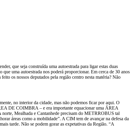
, que seja construída uma autoestrada para ligar estas duas
 ao que uma autoestrada nos poderá proporcionar. Em cerca de 30 anos
feito os nossos deputados pela região centro nesta matéria? Não
te, no interior da cidade, mas não podemos ficar por aqui. O
ANDE ÁREA DE COIMBRA – e era importante equacionar uma ÁREA
 A norte, Mealhada e Cantanhede precisam do METRROBUS tal
reas como a mobilidade”. A CIM tem de avançar na defesa da
r mais tarde. Não se podem gorar as expetativas da Região. “A