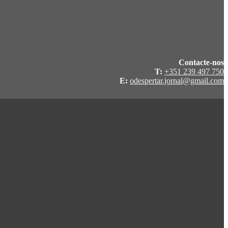
Contacte-nos
T:
+351 239 497 750
E:
odespertar.jornal@gmail.com