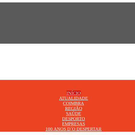
INÍCIO
ATUALIDADE
COIMBRA
REGIÃO
SAÚDE
DESPORTO
EMPRESAS
100 ANOS D´O DESPERTAR