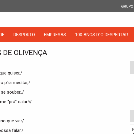
GRUPO
DE
DESPORTO
EMPRESAS
100 ANOS D´O DESPERTAR
 DE OLIVENÇA
que quiser,/
o p’ra meditar,/
 se souber,,/
e “prá” calar!//
no que vier/
ossa falar,/