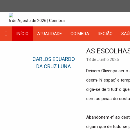
6 de Agosto de 2026 | Coimbra
INÍCIO
ATUALIDADE
COIMBRA
REGIÃO
SAÚ
AS ESCOLHAS
CARLOS EDUARDO
13 de Junho 2025
DA CRUZ LUNA
Deixem Olivença ser o 
deem-lh’ espaç’ e temp
diga-se de ti tud’ o que
sem as peias do costum
Abandonem-n’ ao desti
digam que de tudo se p