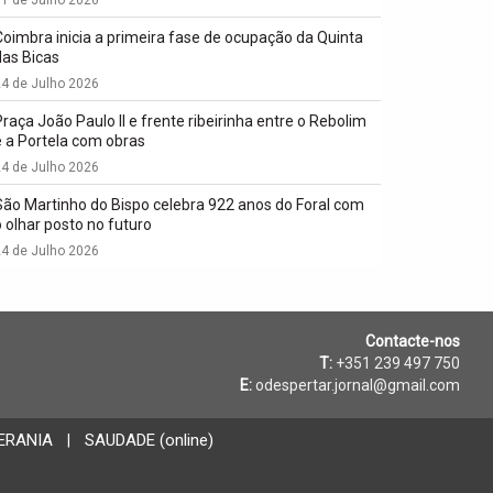
1 de Julho 2026
Coimbra inicia a primeira fase de ocupação da Quinta
das Bicas
4 de Julho 2026
Praça João Paulo II e frente ribeirinha entre o Rebolim
e a Portela com obras
4 de Julho 2026
São Martinho do Bispo celebra 922 anos do Foral com
o olhar posto no futuro
4 de Julho 2026
Contacte-nos
T:
+351 239 497 750
E:
odespertar.jornal@gmail.com
ERANIA
SAUDADE (online)
|