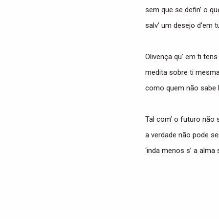
sem que se defin’ o que
salv’ um desejo d’em tu
Olivença qu’ em ti tens
medita sobre ti mesma
como quem não sabe 
Tal com’ o futuro não s
a verdade não pode se
‘inda menos s’ a alma s