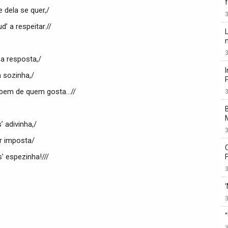
 dela se quer,/
3
d’ a respeitar.//
3
 a resposta,/
 sozinha,/
bem de quem gosta…//
3
’ adivinha,/
3
r imposta/
’ espezinha!///
3
3