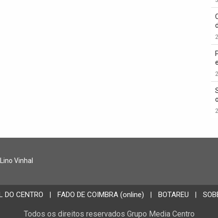
3
2
2
2
 Lino Vinhal
L DO CENTRO
FADO DE COIMBRA (online)
BOTAREU
SOB
|
|
|
Todos os direitos reservados Grupo Media Centro