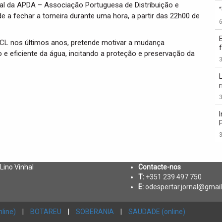
l da APDA – Associação Portuguesa de Distribuição e
e a fechar a torneira durante uma hora, a partir das 22h00 de
dCL nos últimos anos, pretende motivar a mudança
 eficiente da água, incitando a proteção e preservação da
3
3
3
 Lino Vinhal
Contacte-nos
T:
+351 239 497 750
E:
odespertar.jornal@gmai
line)
|
BOTAREU
|
SOBERANIA
|
SAUDADE (online)