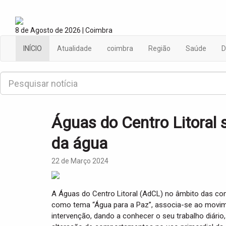
8 de Agosto de 2026 | Coimbra
INÍCIO
Atualidade
coimbra
Região
Saúde
D
P
e
s
q
u
Águas do Centro Litoral s
i
s
da água
a
r
22 de Março 2024
A Águas do Centro Litoral (AdCL) no âmbito das c
como tema “Água para a Paz”, associa-se ao movime
intervenção, dando a conhecer o seu trabalho diári