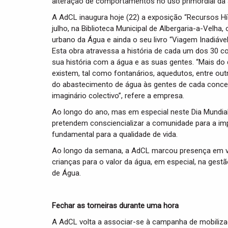
alteração de comportamentos no uso primordial da 
A AdCL inaugura hoje (22) a exposição “Recursos Hídr
julho, na Biblioteca Municipal de Albergaria-a-Velha
urbano da Água e ainda o seu livro “Viagem Inadiável
Esta obra atravessa a história de cada um dos 30 c
sua história com a água e as suas gentes. “Mais d
existem, tal como fontanários, aquedutos, entre ou
do abastecimento de água às gentes de cada concel
imaginário colectivo”, refere a empresa.
Ao longo do ano, mas em especial neste Dia Mundi
pretendem consciencializar a comunidade para a im
fundamental para a qualidade de vida.
Ao longo da semana, a AdCL marcou presença em vá
crianças para o valor da água, em especial, na gest
de Água.
Fechar as torneiras durante uma hora
A AdCL volta a associar-se à campanha de mobiliza