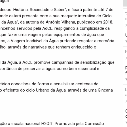
água.
icos: História, Sociedade e Saber”, e ficará patente até 7 de
, onde estará presente com a sua maquete interativa do Ciclo
 da Água”, da autoria de António Vilhena, publicado em 2018.
oncelhos servidos pela AdCL, respigando a cumplicidade da
o que fazer uma viagem pelos equipamentos de água que
tros, a Viagem Inadiável da Água pretende resgatar a memória
ho, através de narrativas que tenham enriquecido o
al da Água, a AdCL promove campanhas de sensibilização que
portância de preservar a água, como bem essencial e
f
rios concelhos de forma a sensibilizar centenas de
ão eficiente do ciclo Urbano da Água, através de uma Gincana
ção à escala nacional H2Off. Promovida pela Comissão