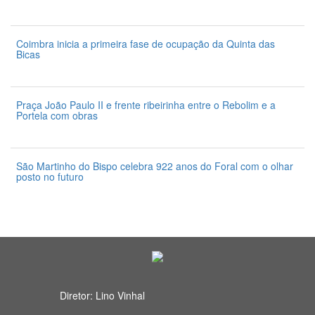
31 de Julho 2026
Coimbra inicia a primeira fase de ocupação da Quinta das
Bicas
24 de Julho 2026
Praça João Paulo II e frente ribeirinha entre o Rebolim e a
Portela com obras
24 de Julho 2026
São Martinho do Bispo celebra 922 anos do Foral com o olhar
posto no futuro
24 de Julho 2026
Diretor: Lino Vinhal