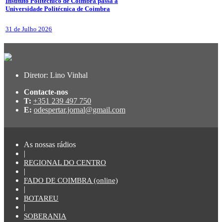
Instituto Politécnico de Coimbra passa a
Universidade Politécnica de Coimbra
31 de Julho 2026
Diretor: Lino Vinhal
Contacte-nos
T:
+351 239 497 750
E:
odespertar.jornal@gmail.com
As nossas rádios
|
REGIONAL DO CENTRO
|
FADO DE COIMBRA (online)
|
BOTAREU
|
SOBERANIA