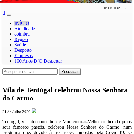
PUBLICIDADE
Toggle
navigation
INÍCIO
Atualidade
coimbra
Região
Saúde
Desporto
Empresas
100 Anos D´O Despertar
Pesquisar
Pesquisar
Vila de Tentúgal celebrou Nossa Senhora
do Carmo
21 de Julho 2020
Tentúgal, vila do concelho de Montemor-o-Velho conhecida pelos
seus famosos pastéis, celebrou Nossa Senhora do Carmo, num
programa que, devido às restrições impostas pela Covid-19, se