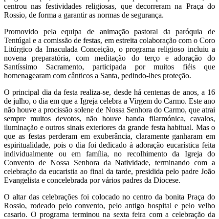
centrou nas festividades religiosas, que decorreram na Praça do
Rossio, de forma a garantir as normas de segurança.
Promovido pela equipa de animação pastoral da paróquia de
Tentúgal e a comissão de festas, em estreita colaboração com o Coro
Litúrgico da Imaculada Conceição, o programa religioso incluiu a
novena preparatória, com meditação do terço e adoração do
Santíssimo Sacramento, participada por muitos fiéis que
homenagearam com cânticos a Santa, pedindo-lhes proteção.
O principal dia da festa realiza-se, desde há centenas de anos, a 16
de julho, o dia em que a
Igreja celebra a Virgem do Carmo. Este ano
não houve a procissão solene de Nossa Senhora do Carmo, que atrai
sempre muitos devotos, não houve banda filarmónica, cavalos,
iluminação e outros sinais exteriores da grande festa habitual. Mas o
que as festas perderam em exuberância, claramente ganharam em
espiritualidade, pois o dia foi dedicado à adoração eucarística feita
individualmente ou em família, no recolhimento da Igreja do
Convento de
Nossa Senhora da Natividade
, terminando com a
celebração da eucaristia ao final da tarde, presidida pelo padre João
Evangelista e concelebrada por vários padres da Diocese.
O altar das celebrações foi colocado no centro da bonita Praça do
Rossio, rodeado pelo convento, pelo antigo hospital e pelo velho
casario. O programa terminou na sexta feira com a celebração da