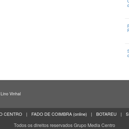
2
2
2
 Lino Vinhal
O CENTRO
FADO DE COIMBRA (online)
BOTAREU
S
|
|
|
Todos os direitos reservados Grupo Media Centro