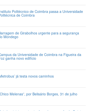
1 de Julho 2026
Instituto Politécnico de Coimbra passa a Universidade
Politécnica de Coimbra
1 de Julho 2026
Barragem de Girabolhos urgente para a segurança
do Mondego
1 de Julho 2026
Campus da Universidade de Coimbra na Figueira da
Foz ganha novo edifício
1 de Julho 2026
‘Metrobus’ já testa novos caminhos
1 de Julho 2026
“Chico Melenas”, por Belisário Borges, 31 de julho
1 de Julho 2026