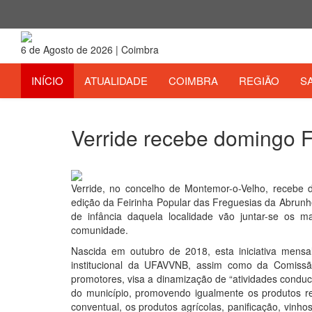
6 de Agosto de 2026 | Coimbra
INÍCIO
ATUALIDADE
COIMBRA
REGIÃO
S
Verride recebe domingo F
11 de Janeiro 2019
Verride, no concelho de Montemor-o-Velho, recebe 
edição da Feirinha Popular das Freguesias da Abrunhe
de infância daquela localidade vão juntar-se os 
comunidade.
Nascida em outubro de 2018, esta iniciativa mens
institucional da UFAVVNB, assim como da Comissã
promotores, visa a dinamização de “atividades conduc
do município, promovendo igualmente os produtos re
conventual, os produtos agrícolas, panificação, vinhos