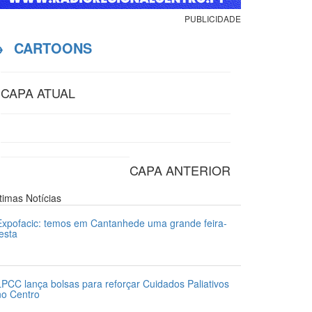
PUBLICIDADE
→
CARTOONS
CAPA ATUAL
CAPA ANTERIOR
ltimas
Notícias
Expofacic: temos em Cantanhede uma grande feira-
festa
1 de Julho 2026
LPCC lança bolsas para reforçar Cuidados Paliativos
no Centro