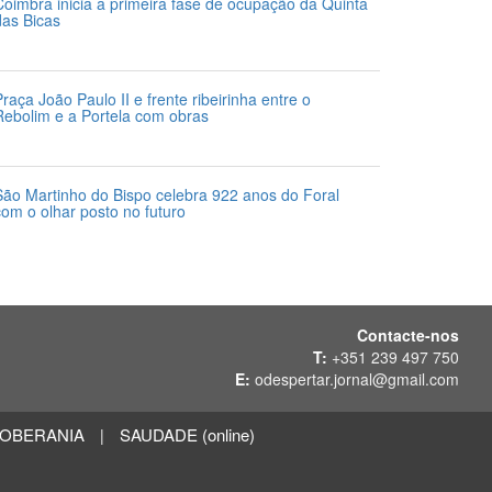
Coimbra inicia a primeira fase de ocupação da Quinta
das Bicas
4 de Julho 2026
Praça João Paulo II e frente ribeirinha entre o
Rebolim e a Portela com obras
4 de Julho 2026
São Martinho do Bispo celebra 922 anos do Foral
com o olhar posto no futuro
4 de Julho 2026
Contacte-nos
T:
+351 239 497 750
E:
odespertar.jornal@gmail.com
OBERANIA
SAUDADE (online)
|