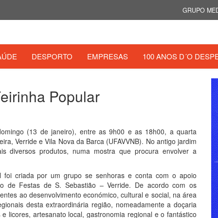
GRUPO MED
AÚDE
DESPORTO
EMPRESAS
100 ANOS D´O DESP
eirinha Popular
domingo (13 de janeiro), entre as 9h00 e as 18h00, a quarta
ira, Verride e Vila Nova da Barca (UFAVVNB). No antigo jardim
mais diversos produtos, numa mostra que procura envolver a
al foi criada por um grupo se senhoras e conta com o apoio
o de Festas de S. Sebastião – Verride. De acordo com os
entes ao desenvolvimento económico, cultural e social, na área
gionais desta extraordinária região, nomeadamente a doçaria
 e licores, artesanato local, gastronomia regional e o fantástico