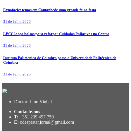
Expofacic: temos em Cantanhede uma grande feira-festa
31 de Julho 2026
LPCC lança bolsas para reforçar Cuidados Paliativos no Centro
31 de Julho 2026
Instituto Politécnico de Coimbra passa a Universidade Politécnica de
Coimbra
31 de Julho 2026
Diretor: Lino Vinhal
Contacte-nos
T:
+351 239 497 750
E:
odespertar.jornal@gmail.com