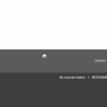
Diretor:
REGIONA
As nossas rádios
|