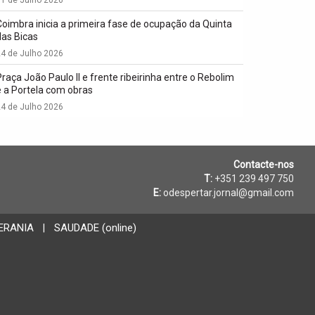
Coimbra inicia a primeira fase de ocupação da Quinta
das Bicas
4 de Julho 2026
Praça João Paulo II e frente ribeirinha entre o Rebolim
e a Portela com obras
4 de Julho 2026
Contacte-nos
T:
+351 239 497 750
E:
odespertar.jornal@gmail.com
ERANIA
SAUDADE (online)
|