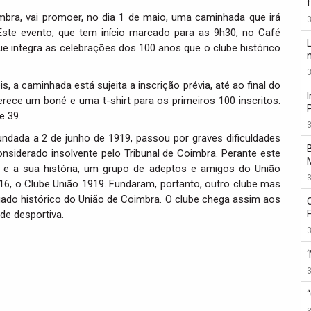
mbra, vai promoer, no dia 1 de maio, uma caminhada que irá
3
. Este evento, que tem início marcado para as 9h30, no Café
ue integra as celebrações dos 100 anos que o clube histórico
3
 a caminhada está sujeita a inscrição prévia, até ao final do
ferece um boné e uma t-shirt para os primeiros 100 inscritos.
e 39.
3
undada a 2 de junho de 1919, passou por graves dificuldades
nsiderado insolvente pelo Tribunal de Coimbra. Perante este
e e a sua história, um grupo de adeptos e amigos do União
3
016, o Clube União 1919. Fundaram, portanto, outro clube mas
gado histórico do União de Coimbra. O clube chega assim aos
de desportiva.
3
3
3