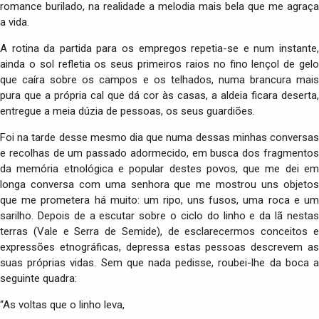
romance burilado, na realidade a melodia mais bela que me agraça
a vida.
A rotina da partida para os empregos repetia-se e num instante,
ainda o sol refletia os seus primeiros raios no fino lençol de gelo
que caíra sobre os campos e os telhados, numa brancura mais
pura que a própria cal que dá cor às casas, a aldeia ficara deserta,
entregue a meia dúzia de pessoas, os seus guardiões.
Foi na tarde desse mesmo dia que numa dessas minhas conversas
e recolhas de um passado adormecido, em busca dos fragmentos
da memória etnológica e popular destes povos, que me dei em
longa conversa com uma senhora que me mostrou uns objetos
que me prometera há muito: um ripo, uns fusos, uma roca e um
sarilho. Depois de a escutar sobre o ciclo do linho e da lã nestas
terras (Vale e Serra de Semide), de esclarecermos conceitos e
expressões etnográficas, depressa estas pessoas descrevem as
suas próprias vidas. Sem que nada pedisse, roubei-lhe da boca a
seguinte quadra:
“As voltas que o linho leva,