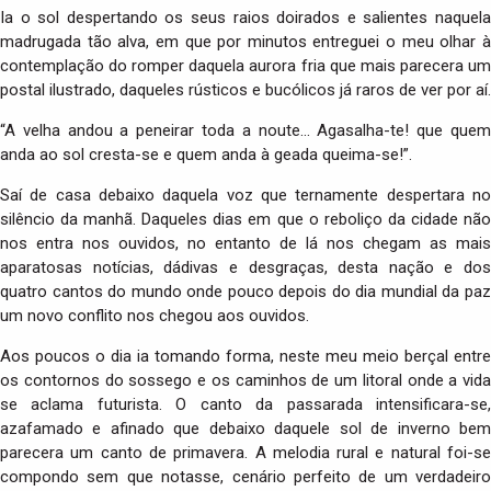
Ia o sol despertando os seus raios doirados e salientes naquela
madrugada tão alva, em que por minutos entreguei o meu olhar à
contemplação do romper daquela aurora fria que mais parecera um
postal ilustrado, daqueles rústicos e bucólicos já raros de ver por aí.
“A velha andou a peneirar toda a noute… Agasalha-te! que quem
anda ao sol cresta-se e quem anda à geada queima-se!”.
Saí de casa debaixo daquela voz que ternamente despertara no
silêncio da manhã. Daqueles dias em que o reboliço da cidade não
nos entra nos ouvidos, no entanto de lá nos chegam as mais
aparatosas notícias, dádivas e desgraças, desta nação e dos
quatro cantos do mundo onde pouco depois do dia mundial da paz
um novo conflito nos chegou aos ouvidos.
Aos poucos o dia ia tomando forma, neste meu meio berçal entre
os contornos do sossego e os caminhos de um litoral onde a vida
se aclama futurista. O canto da passarada intensificara-se,
azafamado e afinado que debaixo daquele sol de inverno bem
parecera um canto de primavera. A melodia rural e natural foi-se
compondo sem que notasse, cenário perfeito de um verdadeiro