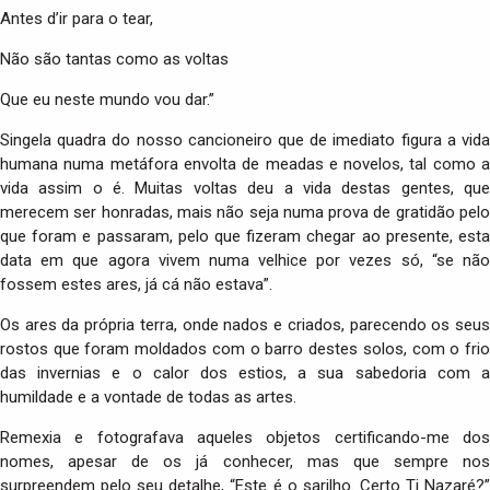
Antes d’ir para o tear,
Não são tantas como as voltas
Que eu neste mundo vou dar.”
Singela quadra do nosso cancioneiro que de imediato figura a vida
humana numa metáfora envolta de meadas e novelos, tal como a
vida assim o é. Muitas voltas deu a vida destas gentes, que
merecem ser honradas, mais não seja numa prova de gratidão pelo
que foram e passaram, pelo que fizeram chegar ao presente, esta
data em que agora vivem numa velhice por vezes só, “se não
fossem estes ares, já cá não estava”.
Os ares da própria terra, onde nados e criados, parecendo os seus
rostos que foram moldados com o barro destes solos, com o frio
das invernias e o calor dos estios, a sua sabedoria com a
humildade e a vontade de todas as artes.
Remexia e fotografava aqueles objetos certificando-me dos
nomes, apesar de os já conhecer, mas que sempre nos
surpreendem pelo seu detalhe, “Este é o sarilho. Certo Ti Nazaré?”