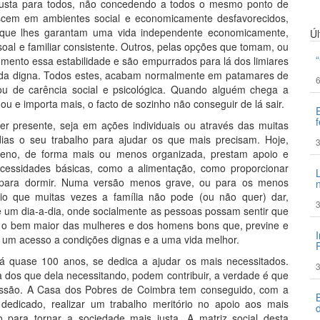
justa para todos, não concedendo a todos o mesmo ponto de
scem em ambientes social e economicamente desfavorecidos,
e que lhes garantam uma vida independente economicamente,
Ú
oal e familiar consistente. Outros, pelas opções que tomam, ou
ento essa estabilidade e são empurrados para lá dos limiares
ida digna. Todos estes, acabam normalmente em patamares de
6
 ou de carência social e psicológica. Quando alguém chega a
 e importa mais, o facto de sozinho não conseguir de lá sair.
er presente, seja em ações individuais ou através das muitas
dias o seu trabalho para ajudar os que mais precisam. Hoje,
3
rreno, de forma mais ou menos organizada, prestam apoio e
ecessidades básicas, como a alimentação, como proporcionar
 para dormir. Numa versão menos grave, ou para os menos
io que muitas vezes a família não pode (ou não quer) dar,
3
e um dia-a-dia, onde socialmente as pessoas possam sentir que
e, o bem maior das mulheres e dos homens bons que, previne e
, um acesso a condições dignas e a uma vida melhor.
 quase 100 anos, se dedica a ajudar os mais necessitados.
3
a dos que dela necessitando, podem contribuir, a verdade é que
missão. A Casa dos Pobres de Coimbra tem conseguido, com a
edicado, realizar um trabalho meritório no apoio aos mais
 para tornar a sociedade mais justa. A matriz social desta