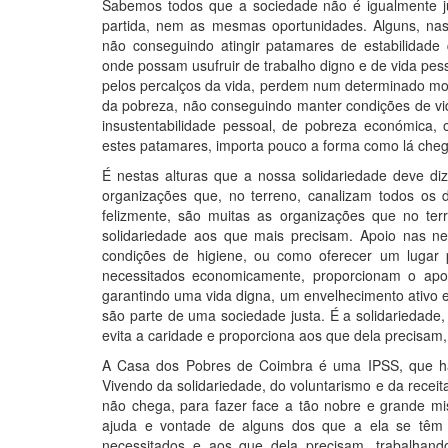
Sabemos todos que a sociedade não é igualmente 
partida, nem as mesmas oportunidades. Alguns, na
não conseguindo atingir patamares de estabilidad
onde possam usufruir de trabalho digno e de vida pess
pelos percalços da vida, perdem num determinado mom
da pobreza, não conseguindo manter condições de v
insustentabilidade pessoal, de pobreza económica,
estes patamares, importa pouco a forma como lá chegou
É nestas alturas que a nossa solidariedade deve diz
organizações que, no terreno, canalizam todos os 
felizmente, são muitas as organizações que no te
solidariedade aos que mais precisam. Apoio nas n
condições de higiene, ou como oferecer um lugar
necessitados economicamente, proporcionam o apo
garantindo uma vida digna, um envelhecimento ativo 
são parte de uma sociedade justa. É a solidariedad
evita a caridade e proporciona aos que dela precisam
A Casa dos Pobres de Coimbra é uma IPSS, que há
Vivendo da solidariedade, do voluntarismo e da receit
não chega, para fazer face a tão nobre e grande 
ajuda e vontade de alguns dos que a ela se têm d
necessitados e aos que dela precisam, trabalhando