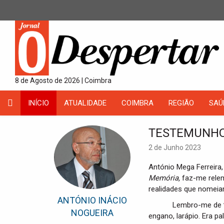
8 de Agosto de 2026 | Coimbra
INÍCIO
ATUALIDADE
COIMBRA
REGIÃO
SAÚ
TESTEMUNHO
2 de Junho 2023
António Mega Ferreira,
Memória,
faz-me rele
realidades que nomei
ANTÓNIO INÁCIO
Lembro-me de
NOGUEIRA
engano, larápio. Era p