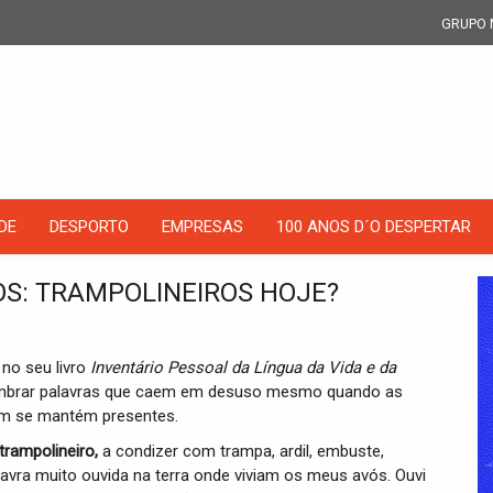
GRUPO 
DE
DESPORTO
EMPRESAS
100 ANOS D´O DESPERTAR
S: TRAMPOLINEIROS HOJE?
 no seu livro
Inventário Pessoal da Língua da Vida e da
mbrar palavras que caem em desuso mesmo quando as
am se mantém presentes.
trampolineiro,
a condizer com trampa, ardil, embuste,
alavra muito ouvida na terra onde viviam os meus avós. Ouvi