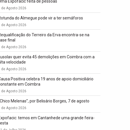
Uma Expofacic feita de pessoas
7 de Agosto 2026
Rotunda do Almegue pode vir a ter semáforos
7 de Agosto 2026
Requalificação do Terreiro da Erva encontra-se na
ase final
7 de Agosto 2026
Lusolav quer evita 45 demolições em Coimbra com a
alta velocidade
7 de Agosto 2026
Causa Positiva celebra 19 anos de apoio domiciliário
constante em Coimbra
7 de Agosto 2026
“Chico Melenas”, por Belisário Borges, 7 de agosto
6 de Agosto 2026
Expofacic: temos em Cantanhede uma grande feira-
festa
1 de Julho 2026