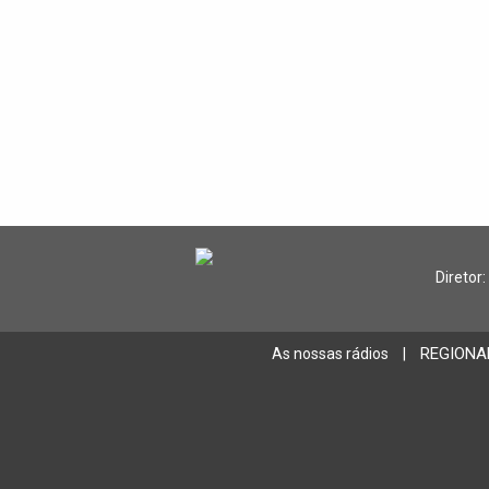
Diretor:
REGIONA
As nossas rádios
|