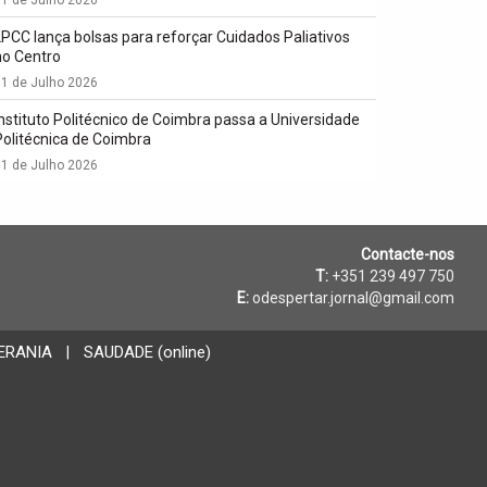
LPCC lança bolsas para reforçar Cuidados Paliativos
no Centro
1 de Julho 2026
Instituto Politécnico de Coimbra passa a Universidade
Politécnica de Coimbra
1 de Julho 2026
Contacte-nos
T:
+351 239 497 750
E:
odespertar.jornal@gmail.com
ERANIA
SAUDADE (online)
|