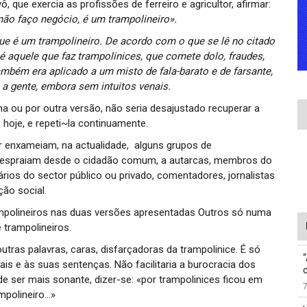
 que exercia as profissões de ferreiro e agricultor, afirmar:
ão faço negócio, é um trampolineiro».
 um trampolineiro. De acordo com o que se lê no citado
 é aquele que faz trampolinices, que comete dolo, fraudes,
ambém era aplicado a um misto de fala-barato e de farsante,
 a gente, embora sem intuitos venais.
a ou por outra versão, não seria desajustado recuperar a
 hoje, e repeti~la continuamente.
 enxameiam, na actualidade, alguns grupos de
e espraiam desde o cidadão comum, a autarcas, membros do
ários do sector público ou privado, comentadores, jornalistas
ão social.
mpolineiros nas duas versões apresentadas Outros só numa
 trampolineiros.
palavras, caras, disfarçadoras da trampolinice. É só
ais e às suas sentenças. Não facilitaria a burocracia dos
e ser mais sonante, dizer-se: «por trampolinices ficou em
ampolineiro…»