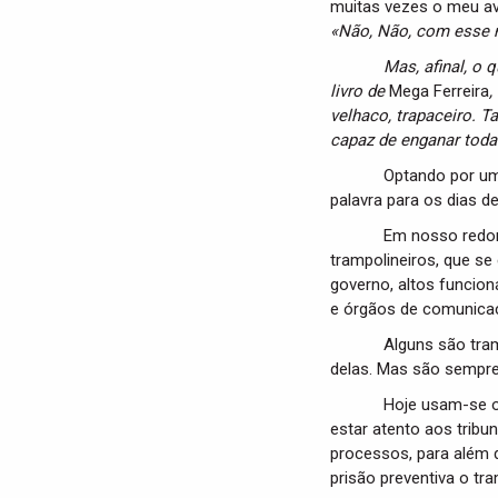
muitas vezes o meu avô,
«Não, Não, com esse n
Mas, afinal, o que é
livro de
Mega Ferreira
,
velhaco, trapaceiro. T
capaz de enganar toda
Optando por um
palavra para os dias de
Em nosso redor
trampolineiros, que s
governo, altos funcion
e órgãos de comunicaç
Alguns são tra
delas. Mas são sempre
Hoje usam-se outras 
estar atento aos tribun
processos, para além d
prisão preventiva o tr