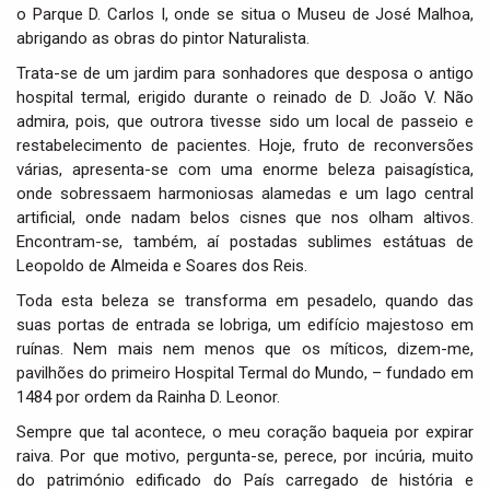
o Parque D. Carlos I, onde se situa o Museu de José Malhoa,
abrigando as obras do pintor Naturalista.
Trata-se de um jardim para sonhadores que desposa o antigo
hospital termal, erigido durante o reinado de D. João V. Não
admira, pois, que outrora tivesse sido um local de passeio e
restabelecimento de pacientes. Hoje, fruto de reconversões
várias, apresenta-se com uma enorme beleza paisagística,
onde sobressaem harmoniosas alamedas e um lago central
artificial, onde nadam belos cisnes que nos olham altivos.
Encontram-se, também, aí postadas sublimes estátuas de
Leopoldo de Almeida e Soares dos Reis.
Toda esta beleza se transforma em pesadelo, quando das
suas portas de entrada se lobriga, um edifício majestoso em
ruínas. Nem mais nem menos que os míticos, dizem-me,
pavilhões do primeiro Hospital Termal do Mundo, – fundado em
1484 por ordem da Rainha D. Leonor.
Sempre que tal acontece, o meu coração baqueia por expirar
raiva. Por que motivo, pergunta-se, perece, por incúria, muito
do património edificado do País carregado de história e