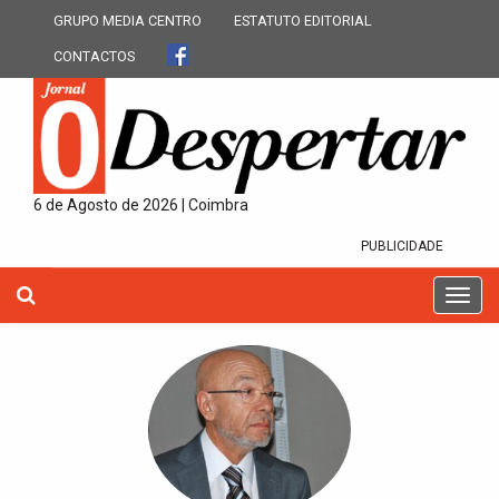
GRUPO MEDIA CENTRO
ESTATUTO EDITORIAL
CONTACTOS
6 de Agosto de 2026 | Coimbra
PUBLICIDADE
T
o
g
g
l
e
n
a
v