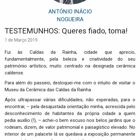
i
g
ANTÓNIO INÁCIO
a
NOGUEIRA
t
i
TESTEMUNHOS: Queres fiado, toma!
o
1 de Março 2019
n
Fui às Caldas da Rainha, cidade que aprecio,
fundamentalmente, pela beleza e criatividade do seu
património artístico, muito centrado na designada cerâmica
caldense.
Para além do passeio, desloquei-me com o intuito de visitar o
Museu da Cerâmica das Caldas da Rainha.
Após ultrapassar várias dificuldades, não esperadas, para o
encontrar, – pela desajustada orientação minha, acrescida pelo
desconhecimento de habitantes da própria cidade a quem
pedia auxílio (!), – achei-o bem escuso nos belos jardins que o
rodeiam, dizem, de valor patrimonial e paisagístico elevado. No
interior de um palacete lá se quedava a exposição permanente