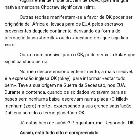
Alguns entendem que provém de
okeh,
que na língua
nativa americana Choctaw significava «sim».
Outras teorias manifestam-se a favor de
OK
poder ser
originária de África e levada para os EUA pelos escravos
provenientes daquele continente, derivando da forma de
afirmação latina «hoc ille»
ou do «occitano oc
»
que significa
«sim».
Outra fonte possível para o
OK,
pode ser «olla kalá
»
, que
significa «tudo bem
»
.
No meu despretensioso entendimento, a mais credível,
é a expressão inglesa
OK
(okay), para informar «estar tudo
bem». Teve a sua origem na Guerra da Secessão, nos EUA.
Durante a contenda, quando os soldados voltavam para as
bases sem nenhuma baixa, escreviam numa placa «O killed»
[nenhum (zero) morto], expressando a sua grande satisfação.
Daí teria surgido o termo planetário
OK
.
Já estás bem de saúde? Perguntam-me. Respondo:
OK.
Assim, está tudo dito e compreendido.