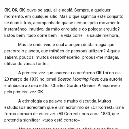
i
g
OK, OK, OK
, ouve-se aqui, ali e acolá. Sempre, a qualquer
a
momento, em qualquer sítio. Mas o que significa este conjunto
t
de duas letras, acompanhado quase sempre pelo movimento
i
instantâneo, intuitivo, da mão enrolada e do polegar erguido?
o
Estou bem…tudo corre bem… a vida corre… a saúde melhora…
n
Mas de onde veio e qual a origem desta magia que
percorre o planeta, que milhões de pessoas utilizam? Alguns
sabem, poucos, muitos desconhecerão…propus-me indagar,
utilizando várias fontes.
A primeira vez que apareceu o acrónimo
OK
foi no dia
23 março de 1839 no jornal
Boston Morning Post
, cuja autoria
é atribuída ao seu editor Charles Gordon Greene. Aí escreveu
pela primeira vez
OK
A etimologia da palavra é muito discutida. Muitos
estudiosos acreditam que é um acrónimo de «Oll Korrekt» uma
forma comum de escrever «All Correct» nos anos 1830, que
pretendia significar «tudo está correto».