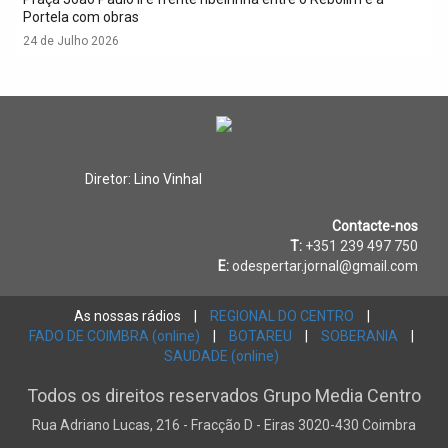
Portela com obras
24 de Julho 2026
Diretor: Lino Vinhal
Contacte-nos
T:
+351 239 497 750
E:
odespertar.jornal@gmail.com
As nossas rádios
|
REGIONAL DO CENTRO
|
FADO DE COIMBRA (online)
|
BOTAREU
|
SOBERANIA
|
SAUDADE (online)
Todos os direitos reservados Grupo Media Centro
Rua Adriano Lucas, 216 - Fracção D - Eiras 3020-430 Coimbra