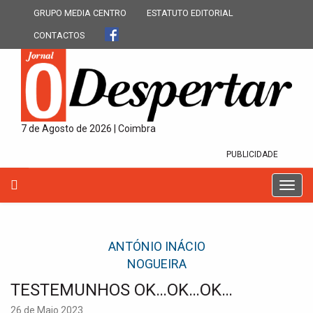
GRUPO MEDIA CENTRO
ESTATUTO EDITORIAL
CONTACTOS
7 de Agosto de 2026 | Coimbra
PUBLICIDADE
T
o
g
g
ANTÓNIO INÁCIO
l
e
NOGUEIRA
n
TESTEMUNHOS OK…OK…OK…
a
v
26 de Maio 2023