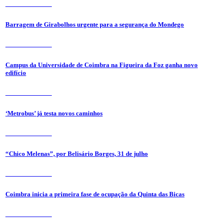
31 de Julho 2026
Barragem de Girabolhos urgente para a segurança do Mondego
31 de Julho 2026
Campus da Universidade de Coimbra na Figueira da Foz ganha novo
edifício
31 de Julho 2026
‘Metrobus’ já testa novos caminhos
31 de Julho 2026
“Chico Melenas”, por Belisário Borges, 31 de julho
31 de Julho 2026
Coimbra inicia a primeira fase de ocupação da Quinta das Bicas
24 de Julho 2026