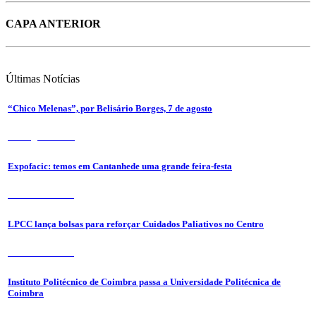
CAPA ANTERIOR
Últimas
Notícias
“Chico Melenas”, por Belisário Borges, 7 de agosto
6 de Agosto 2026
Expofacic: temos em Cantanhede uma grande feira-festa
31 de Julho 2026
LPCC lança bolsas para reforçar Cuidados Paliativos no Centro
31 de Julho 2026
Instituto Politécnico de Coimbra passa a Universidade Politécnica de
Coimbra