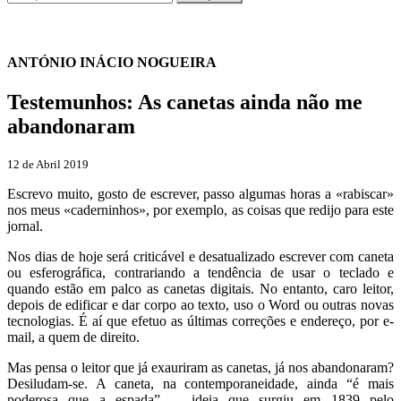
ANTÓNIO INÁCIO NOGUEIRA
Testemunhos: As canetas ainda não me
abandonaram
12 de Abril 2019
Escrevo muito, gosto de escrever, passo algumas horas a «rabiscar»
nos meus «caderninhos», por exemplo, as coisas que redijo para este
jornal.
Nos dias de hoje será criticável e desatualizado escrever com caneta
ou esferográfica, contrariando a tendência de usar o teclado e
quando estão em palco as canetas digitais. No entanto, caro leitor,
depois de edificar e dar corpo ao texto, uso o Word ou outras novas
tecnologias. É aí que efetuo as últimas correções e endereço, por e-
mail, a quem de direito.
Mas pensa o leitor que já exauriram as canetas, já nos abandonaram?
Desiludam-se. A caneta, na contemporaneidade, ainda “é mais
poderosa que a espada”, – ideia que surgiu em 1839 pelo