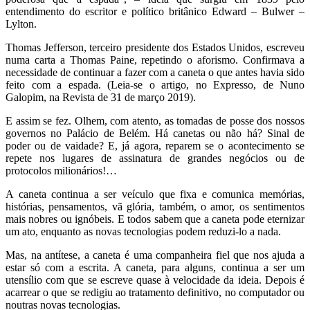
entendimento do escritor e político britânico Edward – Bulwer –
Lylton.
Thomas Jefferson, terceiro presidente dos Estados Unidos, escreveu
numa carta a Thomas Paine, repetindo o aforismo. Confirmava a
necessidade de continuar a fazer com a caneta o que antes havia sido
feito com a espada. (Leia-se o artigo, no Expresso, de Nuno
Galopim, na Revista de 31 de março 2019).
E assim se fez. Olhem, com atento, as tomadas de posse dos nossos
governos no Palácio de Belém. Há canetas ou não há? Sinal de
poder ou de vaidade? E, já agora, reparem se o acontecimento se
repete nos lugares de assinatura de grandes negócios ou de
protocolos milionários!…
A caneta continua a ser veículo que fixa e comunica memórias,
histórias, pensamentos, vã glória, também, o amor, os sentimentos
mais nobres ou ignóbeis. E todos sabem que a caneta pode eternizar
um ato, enquanto as novas tecnologias podem reduzi-lo a nada.
Mas, na antítese, a caneta é uma companheira fiel que nos ajuda a
estar só com a escrita. A caneta, para alguns, continua a ser um
utensílio com que se escreve quase à velocidade da ideia. Depois é
acarrear o que se redigiu ao tratamento definitivo, no computador ou
noutras novas tecnologias.