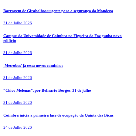
Barragem de Girabolhos urgente para a segurança do Mondego
31 de Julho 2026
Campus da Universidade de Coimbra na Figueira da Foz ganha novo
edifício
31 de Julho 2026
‘Metrobus’ já testa novos caminhos
31 de Julho 2026
“Chico Melenas”, por Belisário Borges, 31 de julho
31 de Julho 2026
Coimbra inicia a primeira fase de ocupação da Quinta das Bicas
24 de Julho 2026