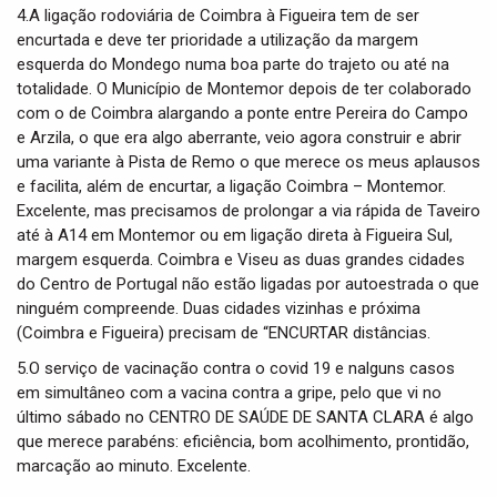
4.A ligação rodoviária de Coimbra à Figueira tem de ser
encurtada e deve ter prioridade a utilização da margem
esquerda do Mondego numa boa parte do trajeto ou até na
totalidade. O Município de Montemor depois de ter colaborado
com o de Coimbra alargando a ponte entre Pereira do Campo
e Arzila, o que era algo aberrante, veio agora construir e abrir
uma variante à Pista de Remo o que merece os meus aplausos
e facilita, além de encurtar, a ligação Coimbra – Montemor.
Excelente, mas precisamos de prolongar a via rápida de Taveiro
até à A14 em Montemor ou em ligação direta à Figueira Sul,
margem esquerda. Coimbra e Viseu as duas grandes cidades
do Centro de Portugal não estão ligadas por autoestrada o que
ninguém compreende. Duas cidades vizinhas e próxima
(Coimbra e Figueira) precisam de “ENCURTAR distâncias.
5.O serviço de vacinação contra o covid 19 e nalguns casos
em simultâneo com a vacina contra a gripe, pelo que vi no
último sábado no CENTRO DE SAÚDE DE SANTA CLARA é algo
que merece parabéns: eficiência, bom acolhimento, prontidão,
marcação ao minuto. Excelente.