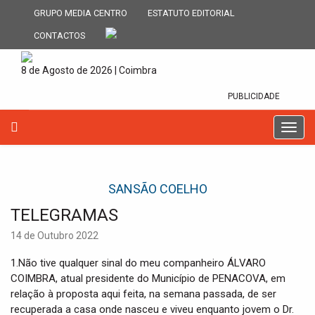
GRUPO MEDIA CENTRO
ESTATUTO EDITORIAL
CONTACTOS
8 de Agosto de 2026 | Coimbra
PUBLICIDADE
T
o
g
g
SANSÃO COELHO
l
e
TELEGRAMAS
n
a
14 de Outubro 2022
v
i
1.Não tive qualquer sinal do meu companheiro ÁLVARO
g
COIMBRA, atual presidente do Município de PENACOVA, em
a
relação à proposta aqui feita, na semana passada, de ser
t
recuperada a casa onde nasceu e viveu enquanto jovem o Dr.