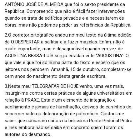
i
ANTÓNIO JOSÉ DE ALMEIDA que foi o sexto presidente da
o
República. Compreendo que não é fácil fazer intervenções
n
quando se trata de edifícios privados e a necessitarem de
obras, mas não podemos perder as referências da República.
2.O corretor ortográfico andou no meu texto na última edição
de O DESPERTAR a saltitar e a fazer mazelas. Enfim: não é
muito importante, mas é desagradável quando em vez de
AGUSTINA BESSA-LUÍS surgiu erradamente “AUGUSTINA”. O
que vale é que foi só numa parte do texto e espero que os
leitores nos perdoem. Amanhã, 15 de outubro, completam-se
cem anos do nascimento desta grande escritora.
3.Neste meu TELEGRAFAR DE HOJE venho, uma vez mais,
insurgir-me contra certas práticas de alguns universitários em
relação à PRAXE. Esta é um elemento de integração e
acolhimento e jamais de humilhação, desvios de carrinhos de
supermercado ou deterioração de património. Custou-me
saber que causaram danos na belíssima Ponte Pedonal Pedro
e Inês embora não se saiba em concreto quem foram os
autores do desmando.