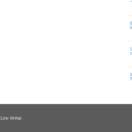
6
3
3
3
 Lino Vinhal