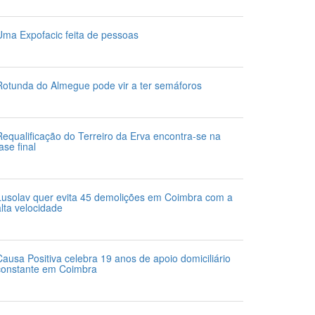
 de Agosto 2026
Uma Expofacic feita de pessoas
 de Agosto 2026
Rotunda do Almegue pode vir a ter semáforos
 de Agosto 2026
Requalificação do Terreiro da Erva encontra-se na
ase final
 de Agosto 2026
Lusolav quer evita 45 demolições em Coimbra com a
alta velocidade
 de Agosto 2026
Causa Positiva celebra 19 anos de apoio domiciliário
constante em Coimbra
 de Agosto 2026