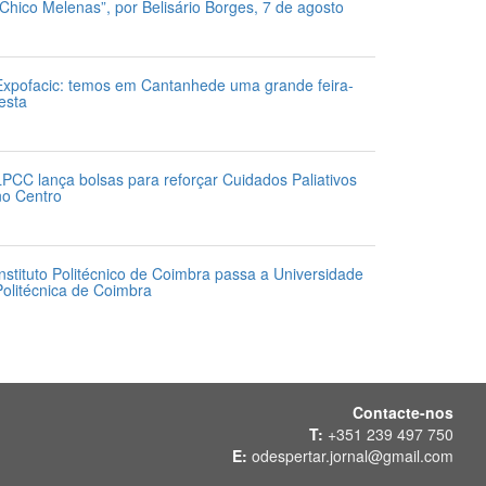
“Chico Melenas”, por Belisário Borges, 7 de agosto
 de Agosto 2026
Expofacic: temos em Cantanhede uma grande feira-
festa
1 de Julho 2026
LPCC lança bolsas para reforçar Cuidados Paliativos
no Centro
1 de Julho 2026
Instituto Politécnico de Coimbra passa a Universidade
Politécnica de Coimbra
1 de Julho 2026
Contacte-nos
T:
+351 239 497 750
E:
odespertar.jornal@gmail.com