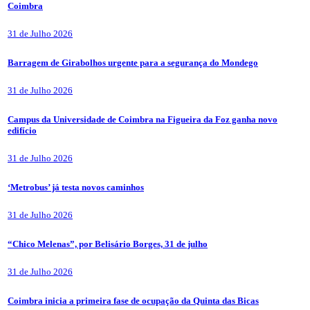
Coimbra
31 de Julho 2026
Barragem de Girabolhos urgente para a segurança do Mondego
31 de Julho 2026
Campus da Universidade de Coimbra na Figueira da Foz ganha novo
edifício
31 de Julho 2026
‘Metrobus’ já testa novos caminhos
31 de Julho 2026
“Chico Melenas”, por Belisário Borges, 31 de julho
31 de Julho 2026
Coimbra inicia a primeira fase de ocupação da Quinta das Bicas