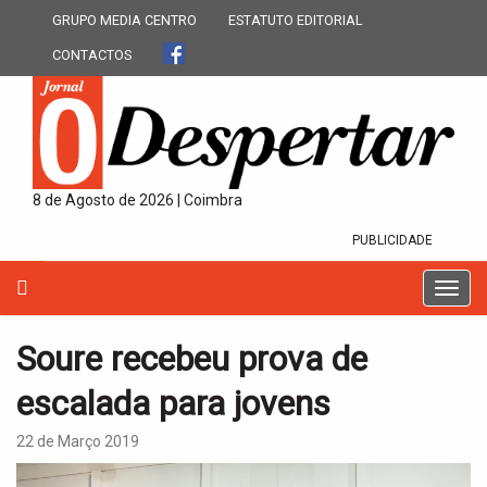
GRUPO MEDIA CENTRO
ESTATUTO EDITORIAL
CONTACTOS
8 de Agosto de 2026 | Coimbra
PUBLICIDADE
T
o
g
Soure recebeu prova de
g
l
escalada para jovens
e
n
22 de Março 2019
a
v