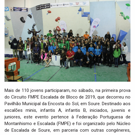
i
g
a
t
i
o
n
Mais de 110 jovens participaram, no sábado, na primeira prova
do Circuito FMPE Escalada de Bloco de 2019, que decorreu no
Pavilhão Municipal da Encosta do Sol, em Soure. Destinado aos
escalões minis, infantis A, infantis B, iniciados, juvenis e
juniores, este evento pertence à Federação Portuguesa de
Montanhismo e Escalada (FMPE) e foi organizado pelo Núcleo
de Escalada de Soure, em parceria com outras congéneres,