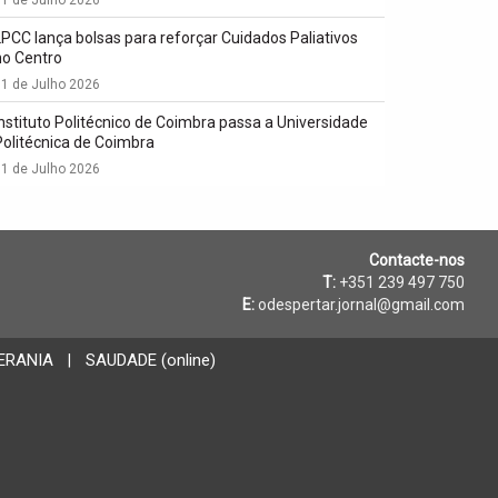
LPCC lança bolsas para reforçar Cuidados Paliativos
no Centro
1 de Julho 2026
Instituto Politécnico de Coimbra passa a Universidade
Politécnica de Coimbra
1 de Julho 2026
Contacte-nos
T:
+351 239 497 750
E:
odespertar.jornal@gmail.com
ERANIA
SAUDADE (online)
|