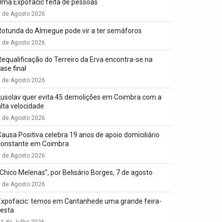
Uma Expofacic feita de pessoas
7 de Agosto 2026
Rotunda do Almegue pode vir a ter semáforos
7 de Agosto 2026
Requalificação do Terreiro da Erva encontra-se na
ase final
7 de Agosto 2026
Lusolav quer evita 45 demolições em Coimbra com a
alta velocidade
7 de Agosto 2026
Causa Positiva celebra 19 anos de apoio domiciliário
constante em Coimbra
7 de Agosto 2026
“Chico Melenas”, por Belisário Borges, 7 de agosto
6 de Agosto 2026
Expofacic: temos em Cantanhede uma grande feira-
festa
1 de Julho 2026