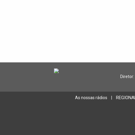
Diretor:
REGIONA
As nossas rádios
|