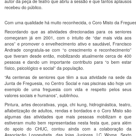
autor da peça de teatro que abriu a sessão e que tantos aplausos
recebeu do público.
Com uma qualidade há muito reconhecida, o Coro Misto da Freguesi
Recordando que as atividades direcionadas para os seniores
começaram já em 2001, com o intuito de “dar mais vida aos
anos” e promover o envelhecimento ativo e saudável, Francisco
Andrade congratula-se com “o crescimento e reconhecimento”
que tiveram desde então, mobilizando atualmente cerca de 400
pessoas e dando um importante contributo para “o bem estar
físico, psicológico e social” da população.
“As centenas de seniores que têm a sua atividade na sede da
Junta de Freguesia, no Centro Social e nas piscinas são hoje um
exemplo de uma freguesia com vida e respeito pelos seus
valores sociais e humanos”, sublinhou.
Pintura, artes decorativas, yoga, chi kung, hidroginástica, teatro,
alfabetização de adultos, rendas e bordados e o Coro Misto são
algumas das atividades que mais pessoas mobilizam e que
estiveram muito bem representadas nesta festa que, para além
do apoio do CHUC, contou ainda com a colaboração da
Associação Longevitatis, das lojas Juniores, LC Wome, Sexto