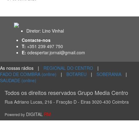
Diretor: Lino Vinhal
Contacte-nos
T:
+351 239 497 750
E:
odespertar.jornal@gmail.com
As nossas rádios
|
REGIONAL DO CENTRO
|
FADO DE COIMBRA (online)
|
BOTAREU
|
SOBERANIA
|
SAUDADE (online)
Todos os direitos reservados Grupo Media Centro
Rua Adriano Lucas, 216 - Fracção D - Eiras 3020-430 Coimbra
DIGITAL
RM
Powered by