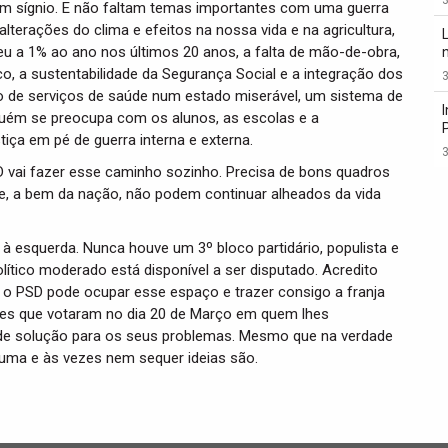
m sígnio. E não faltam temas importantes com uma guerra
alterações do clima e efeitos na nossa vida e na agricultura,
u a 1% ao ano nos últimos 20 anos, a falta de mão-de-obra,
, a sustentabilidade da Segurança Social e a integração dos
3
ão de serviços de saúde num estado miserável, um sistema de
uém se preocupa com os alunos, as escolas e a
iça em pé de guerra interna e externa.
3
 vai fazer esse caminho sozinho. Precisa de bons quadros
ue, a bem da nação, não podem continuar alheados da vida
à esquerda. Nunca houve um 3º bloco partidário, populista e
olítico moderado está disponível a ser disputado. Acredito
 o PSD pode ocupar esse espaço e trazer consigo a franja
es que votaram no dia 20 de Março em quem lhes
de solução para os seus problemas. Mesmo que na verdade
uma e às vezes nem sequer ideias são.