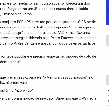
u no eleitor mediano, sem curso superior. Elegeu um dos
os. Surge como um 3º bloco, que nunca tinha existido.
,1 milhões de votos.
 o conjunto PSD +PS teve tão poucos deputados. O PS perde
ece ter-se aguentado. A AD ganha apenas 5 – e não ganha
ompetência própria com a rábula do AND – mas faz uma
nível estratégico, liderada pelo Pedro Esteves, comandando
to bem o André Ventura e apagando fogos de erros tácticos
 vontade popular e é preciso respeitar as opções de voto de
a democracia!
er ser ministro, para ele “o Ventura passou, passou” e o
ha, não tem valor.
ntém o “não é não”.
 avançar com a moção de rejeição? Sabemos que o PS não a
.