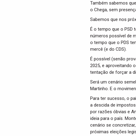
Também sabemos que só
o Chega, sem presença
Sabemos que nos próx
É o tempo que o PSD t
números possível de m
o tempo que o PDS tem 
mercê (e do CDS).
É possível (senão prov
2025, e aproveitando o
tentação de forçar a d
Será um cenário semel
Martinho. E o moviment
Para ter sucesso, o pa
a descida de impostos
por razões óbvias e A
ideia para o país. Mon
cenário se concretiza
próximas eleições legi