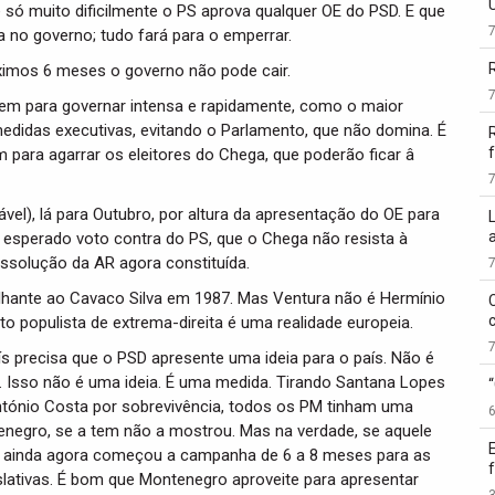
 muito dificilmente o PS aprova qualquer OE do PSD. E que
 no governo; tudo fará para o emperrar.
imos 6 meses o governo não pode cair.
em para governar intensa e rapidamente, como o maior
edidas executivas, evitando o Parlamento, que não domina. É
f
para agarrar os eleitores do Chega, que poderão ficar â
ável), lá para Outubro, por altura da apresentação do OE para
 esperado voto contra do PS, que o Chega não resista à
issolução da AR agora constituída.
hante ao Cavaco Silva em 1987. Mas Ventura não é Hermínio
o populista de extrema-direita é uma realidade europeia.
ís precisa que o PSD apresente uma ideia para o país. Não é
. Isso não é uma ideia. É uma medida. Tirando Santana Lopes
ntónio Costa por sobrevivência, todos os PM tinham uma
tenegro, se a tem não a mostrou. Mas na verdade, se aquele
r, ainda agora começou a campanha de 6 a 8 meses para as
slativas. É bom que Montenegro aproveite para apresentar
3