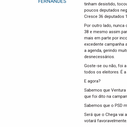
FERNANDES
tinham desistido, toco
poucos deputados negr
Cresce 36 deputados 1
Por outro lado, nunca
38 e mesmo assim par
mais em parte por inc
excedente campanha a 
a agenda, gerindo mui
desnecessários.
Goste-se ou não, foi a
todos os eleitores. É 
E agora?
Sabemos que Ventura qu
que foi dito na campan
Sabemos que o PSD ma
Será que o Chega vai
votará favoravelmente