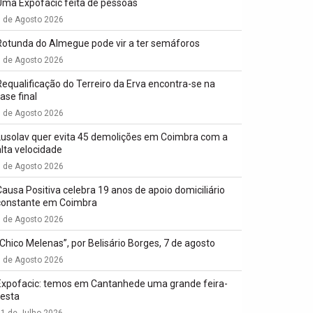
Uma Expofacic feita de pessoas
7 de Agosto 2026
Rotunda do Almegue pode vir a ter semáforos
7 de Agosto 2026
Requalificação do Terreiro da Erva encontra-se na
ase final
7 de Agosto 2026
Lusolav quer evita 45 demolições em Coimbra com a
alta velocidade
7 de Agosto 2026
Causa Positiva celebra 19 anos de apoio domiciliário
constante em Coimbra
7 de Agosto 2026
“Chico Melenas”, por Belisário Borges, 7 de agosto
6 de Agosto 2026
Expofacic: temos em Cantanhede uma grande feira-
festa
1 de Julho 2026