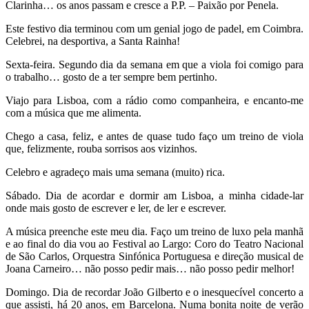
Clarinha… os anos passam e cresce a P.P. – Paixão por Penela.
Este festivo dia terminou com um genial jogo de padel, em Coimbra.
Celebrei, na desportiva, a Santa Rainha!
Sexta-feira. Segundo dia da semana em que a viola foi comigo para
o trabalho… gosto de a ter sempre bem pertinho.
Viajo para Lisboa, com a rádio como companheira, e encanto-me
com a música que me alimenta.
Chego a casa, feliz, e antes de quase tudo faço um treino de viola
que, felizmente, rouba sorrisos aos vizinhos.
Celebro e agradeço mais uma semana (muito) rica.
Sábado. Dia de acordar e dormir am Lisboa, a minha cidade-lar
onde mais gosto de escrever e ler, de ler e escrever.
A música preenche este meu dia. Faço um treino de luxo pela manhã
e ao final do dia vou ao Festival ao Largo: Coro do Teatro Nacional
de São Carlos, Orquestra Sinfónica Portuguesa e direção musical de
Joana Carneiro… não posso pedir mais… não posso pedir melhor!
Domingo. Dia de recordar João Gilberto e o inesquecível concerto a
que assisti, há 20 anos, em Barcelona. Numa bonita noite de verão