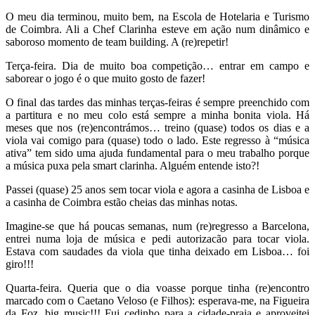
O meu dia terminou, muito bem, na Escola de Hotelaria e Turismo
de Coimbra. Ali a Chef Clarinha esteve em ação num dinâmico e
saboroso momento de team building. A (re)repetir!
Terça-feira. Dia de muito boa competição… entrar em campo e
saborear o jogo é o que muito gosto de fazer!
O final das tardes das minhas terças-feiras é sempre preenchido com
a partitura e no meu colo está sempre a minha bonita viola. Há
meses que nos (re)encontrámos… treino (quase) todos os dias e a
viola vai comigo para (quase) todo o lado. Este regresso à “música
ativa” tem sido uma ajuda fundamental para o meu trabalho porque
a música puxa pela smart clarinha. Alguém entende isto?!
Passei (quase) 25 anos sem tocar viola e agora a casinha de Lisboa e
a casinha de Coimbra estão cheias das minhas notas.
Imagine-se que há poucas semanas, num (re)regresso a Barcelona,
entrei numa loja de música e pedi autorizacão para tocar viola.
Estava com saudades da viola que tinha deixado em Lisboa… foi
giro!!!
Quarta-feira. Queria que o dia voasse porque tinha (re)encontro
marcado com o Caetano Veloso (e Filhos): esperava-me, na Figueira
da Foz, big music!!! Fui cedinho para a cidade-praia e aproveitei