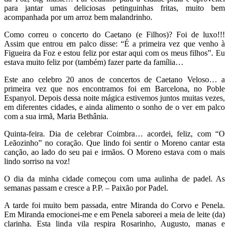
para jantar umas deliciosas petinguinhas fritas, muito bem
acompanhada por um arroz bem malandrinho.
Como correu o concerto do Caetano (e Filhos)? Foi de luxo!!!
Assim que entrou em palco disse: “É a primeira vez que venho à
Figueira da Foz e estou feliz por estar aqui com os meus filhos”. Eu
estava muito feliz por (também) fazer parte da família…
Este ano celebro 20 anos de concertos de Caetano Veloso… a
primeira vez que nos encontramos foi em Barcelona, no Poble
Espanyol. Depois dessa noite mágica estivemos juntos muitas vezes,
em diferentes cidades, e ainda alimento o sonho de o ver em palco
com a sua irmã, Maria Bethânia.
Quinta-feira. Dia de celebrar Coimbra… acordei, feliz, com “O
Leãozinho” no coração. Que lindo foi sentir o Moreno cantar esta
canção, ao lado do seu pai e irmãos. O Moreno estava com o mais
lindo sorriso na voz!
O dia da minha cidade começou com uma aulinha de padel. As
semanas passam e cresce a P.P. – Paixão por Padel.
A tarde foi muito bem passada, entre Miranda do Corvo e Penela.
Em Miranda emocionei-me e em Penela saboreei a meia de leite (da)
clarinha. Esta linda vila respira Rosarinho, Augusto, manas e