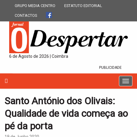
GRUPO MEDIA CENTRO
ESTATUTO EDITORIAL
CONTACTOS
6 de Agosto de 2026 | Coimbra
PUBLICIDADE
T
o
g
Santo António dos Olivais:
g
l
Qualidade de vida começa ao
e
n
pé da porta
a
v
19 de Junho 2020