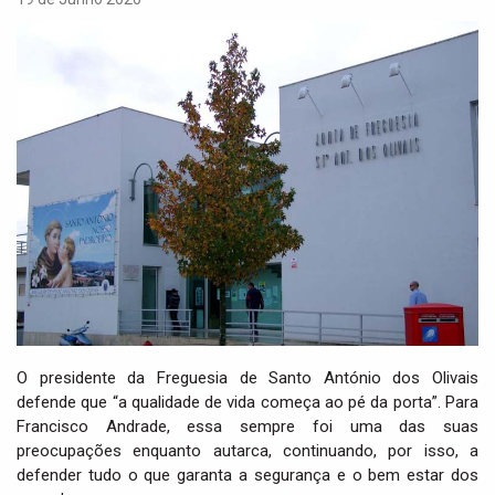
i
g
a
t
i
o
n
O presidente da Freguesia de Santo António dos Olivais
defende que “a qualidade de vida começa ao pé da porta”. Para
Francisco Andrade, essa sempre foi uma das suas
preocupações enquanto autarca, continuando, por isso, a
defender tudo o que garanta a segurança e o bem estar dos