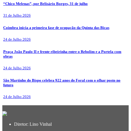
“Chico Melenas”, por Belisário Borges, 31 de julho
31 de Julho 2026
Coimbra inicia a primeira fase de ocupação da Quinta das Bicas
24 de Julho 2026
Praça João Paulo II e frente ribeirinha entre o Rebolim e a Portela com
obras
24 de Julho 2026
São Martinho do Bispo celebra 922 anos do Foral com o olhar posto no
futuro
24 de Julho 2026
Diretor: Lino Vinhal