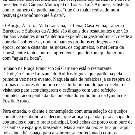
presidente da Câmara Municipal da Lousã, Luís Antunes, satisfeito
com o número de participantes, “que é o maior registado num
festival gastronómico até à data”.
O Burgo, À Terra, Villa Lausana, Ti Lena, Casa Velha, Taberna
Burguesa e Sabores da Aldeia são alguns dos restaurantes que vão
dar aos visitantes uma “autêntica experiência gastronómica”, desde a
entrada à sobremesa, onde reinam os produtos endógenos e da
época, como a castanha, as nozes, os cogumelos, o mel Serra da
Lousã, entre tantos outros ingredientes que deixam qualquer um
com “água na boca”.
Situado na Praça Francisco Sá Carneiro está o restaurante
“Tradição.Come Louzan” de Rui Rodrigues, que participa pela
primeira vez neste evento. Naquela sala de refeições já se respira os
aromas e sabores de outono e está tudo preparado para receber os
visitantes para aconchegarem o estômago com uma refeição
completa, acompanhada do conceituado vinho tinto da Quinta de
Foz de Arouce.
Para entrada, o cliente é contemplado com uma seleção de queijos
com doce de abóbora e alecrim, que adoça o paladar para a sopa de
cogumelos e para o prato principal, bochechas de porco com puré de
castanhas e espargos braseados. Mas a ementa não se fica por aqui,
pois ainda há espaço para a sobremesa confecionada com os