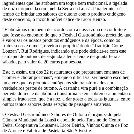
ingredientes que lhe atribuem um toque bem tradicional, a tigelada
de noz enriquecida com mel da Serra da Lousã. Para terminar é
tempo de brindar aos sabores de outono com o produto endógeno
deste concelho, o inconfundível cálice de Licor Beirão.
“Elaborámos um menu de acordo com a nossa zona de conforto e
que fosse ao encontro do que o Festival Gastronómico pretende, que
é valorizar os nossos produtos endógenos e da época, como os
frutos secos e o mel”, revelou o proprietário do “Tradição.Come
Louzan”, Rui Rodrigues, indicando que pode deliciar-se com este
cardápio de outono, de segunda a terça-feira e de quinta-feira a
sábado, pelo valor de 20 euros por pessoa.
Este é, assim, um dos 22 restaurantes que prepararam ementas de
“comer e chorar por mais”, em que o difícil vai ser mesmo escolher,
uma vez que os produtos endógenos são transformados em
verdadeiros pratos de outono. A castanha vira puré e a combinação
perfeita do mel e da abóbora transforma-se em sobremesa ou então o
simples fruto seco, que é a noz, a dar gosto a todas as iguarias, entre
outros tantos sabores desta estação de paisagens amarelas.
O Festival Gastronómico Sabores de Outono é organizado pela
Câmara Municipal da Lousã e apoiado pelo Turismo do Centro,
Delta, Cooperativa Lousamel, Licor Beirão, Vinhos Quinta de Foz
de Arouce e Fábrica de Pastelaria São Silvestre.