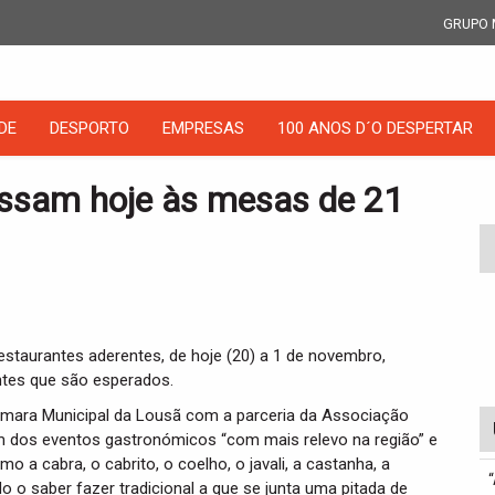
GRUPO 
DE
DESPORTO
EMPRESAS
100 ANOS D´O DESPERTAR
essam hoje às mesas de 21
taurantes aderentes, de hoje (20) a 1 de novembro,
antes que são esperados.
âmara Municipal da Lousã com a parceria da Associação
m dos eventos gastronómicos “com mais relevo na região” e
 a cabra, o cabrito, o coelho, o javali, a castanha, a
 o saber fazer tradicional a que se junta uma pitada de