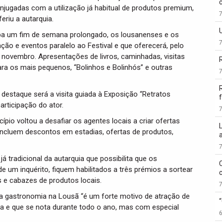
jugadas com a utilização já habitual de produtos premium,
eriu a autarquia.
loba um fim de semana prolongado, os lousanenses e os
o e eventos paralelo ao Festival e que oferecerá, pelo
novembro. Apresentações de livros, caminhadas, visitas
para os mais pequenos, “Bolinhos e Bolinhós” e outras
staque será a visita guiada à Exposição “Retratos
f
rticipação do ator.
pio voltou a desafiar os agentes locais a criar ofertas
 incluem descontos em estadias, ofertas de produtos,
á tradicional da autarquia que possibilita que os
de um inquérito, fiquem habilitados a três prémios a sortear
s e cabazes de produtos locais.
 a gastronomia na Lousã “é um forte motivo de atração de
ica e que se nota durante todo o ano, mas com especial