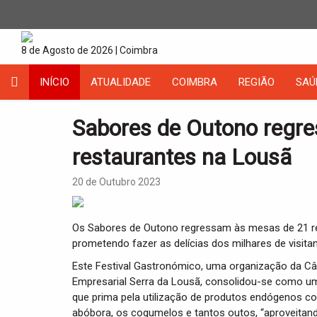
8 de Agosto de 2026 | Coimbra
INÍCIO
ATUALIDADE
COIMBRA
REGIÃO
SAÚ
Sabores de Outono regr
restaurantes na Lousã
20 de Outubro 2023
Os Sabores de Outono regressam às mesas de 21 res
prometendo fazer as delícias dos milhares de visit
Este Festival Gastronómico, uma organização da C
Empresarial Serra da Lousã, consolidou-se como u
que prima pela utilização de produtos endógenos como
abóbora, os cogumelos e tantos outos, “aproveitando