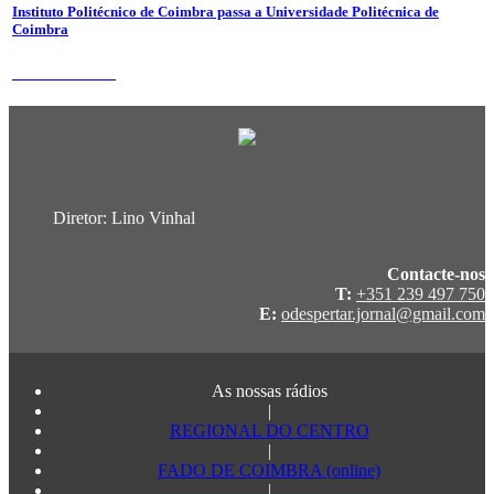
Instituto Politécnico de Coimbra passa a Universidade Politécnica de
Coimbra
31 de Julho 2026
Diretor: Lino Vinhal
Contacte-nos
T:
+351 239 497 750
E:
odespertar.jornal@gmail.com
As nossas rádios
|
REGIONAL DO CENTRO
|
FADO DE COIMBRA (online)
|