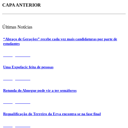
CAPA ANTERIOR
Últimas
Notícias
“Abraço de Gerações” recebe cada vez mais candidaturas por parte de
estudantes
7 de Agosto 2026
Uma Expofacic feita de pessoas
7 de Agosto 2026
Rotunda do Almegue pode vir a ter semáforos
7 de Agosto 2026
Requalificação do Terreiro da Erva encontra-se na fase final
7 de Agosto 2026