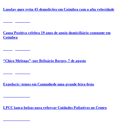
Lusolav quer evita 45 demolições em Coimbra com a alta velocidade
7 de Agosto 2026
Causa Positiva celebra 19 anos de apoio domiciliário constante em
Coimbra
7 de Agosto 2026
“Chico Melenas”, por Belisário Borges, 7 de agosto
6 de Agosto 2026
Expofacic: temos em Cantanhede uma grande feira-festa
31 de Julho 2026
LPCC lança bolsas para reforçar Cuidados Paliativos no Centro
31 de Julho 2026