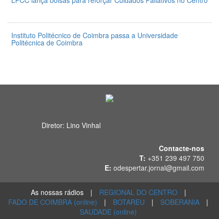
LPCC lança bolsas para reforçar Cuidados Paliativos no Centro
31 de Julho 2026
Instituto Politécnico de Coimbra passa a Universidade
Politécnica de Coimbra
31 de Julho 2026
Diretor: Lino Vinhal
Contacte-nos
T:
+351 239 497 750
E:
odespertar.jornal@gmail.com
As nossas rádios
|
REGIONAL DO CENTRO
|
FADO DE COIMBRA (online)
|
BOTAREU
|
SOBERANIA
|
SAUDADE (online)