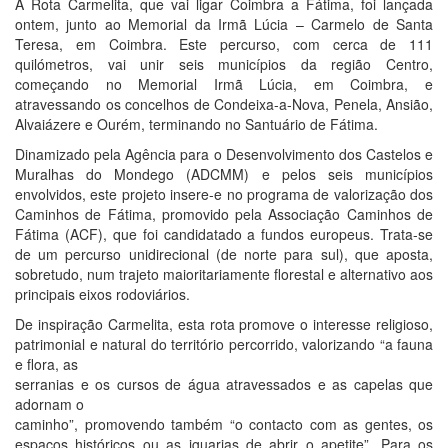
A Rota Carmelita, que vai ligar Coimbra a Fátima, foi lançada
ontem, junto ao Memorial da Irmã Lúcia – Carmelo de Santa
Teresa, em Coimbra. Este percurso, com cerca de 111
quilómetros, vai unir seis municípios da região Centro,
começando no Memorial Irmã Lúcia, em Coimbra, e
atravessando os concelhos de Condeixa-a-Nova, Penela, Ansião,
Alvaiázere e Ourém, terminando no Santuário de Fátima.
Dinamizado pela Agência para o Desenvolvimento dos Castelos e
Muralhas do Mondego (ADCMM) e pelos seis municípios
envolvidos, este projeto insere-e no programa de valorização dos
Caminhos de Fátima, promovido pela Associação Caminhos de
Fátima (ACF), que foi candidatado a fundos europeus. Trata-se
de um percurso unidirecional (de norte para sul), que aposta,
sobretudo, num trajeto maioritariamente florestal e alternativo aos
principais eixos rodoviários.
De inspiração Carmelita, esta rota promove o interesse religioso,
patrimonial e natural do território percorrido, valorizando “a fauna
e flora, as
serranias e os cursos de água atravessados e as capelas que
adornam o
caminho”, promovendo também “o contacto com as gentes, os
espaços históricos ou as iguarias de abrir o apetite”. Para os