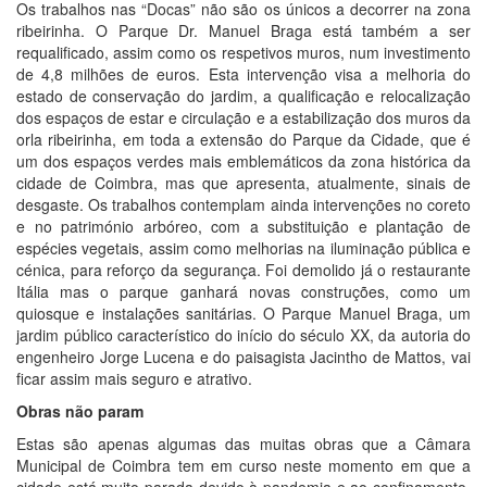
Os trabalhos nas “Docas” não são os únicos a decorrer na zona
ribeirinha. O Parque Dr. Manuel Braga está também a ser
requalificado, assim como os respetivos muros, num investimento
de 4,8 milhões de euros. Esta intervenção visa a melhoria do
estado de conservação do jardim, a qualificação e relocalização
dos espaços de estar e circulação e a estabilização dos muros da
orla ribeirinha, em toda a extensão do Parque da Cidade, que é
um dos espaços verdes mais emblemáticos da zona histórica da
cidade de Coimbra, mas que apresenta, atualmente, sinais de
desgaste. Os trabalhos contemplam ainda intervenções no coreto
e no património arbóreo, com a substituição e plantação de
espécies vegetais, assim como melhorias na iluminação pública e
cénica, para reforço da segurança. Foi demolido já o restaurante
Itália mas o parque ganhará novas construções, como um
quiosque e instalações sanitárias. O Parque Manuel Braga, um
jardim público característico do início do século XX, da autoria do
engenheiro Jorge Lucena e do paisagista Jacintho de Mattos, vai
ficar assim mais seguro e atrativo.
Obras não param
Estas são apenas algumas das muitas obras que a Câmara
Municipal de Coimbra tem em curso neste momento em que a
cidade está muito parada devido à pandemia e ao confinamento.