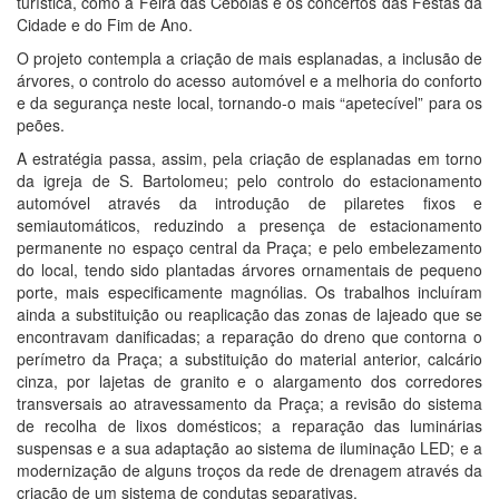
turística, como a Feira das Cebolas e os concertos das Festas da
Cidade e do Fim de Ano.
O projeto contempla a criação de mais esplanadas, a inclusão de
árvores, o controlo do acesso automóvel e a melhoria do conforto
e da segurança neste local, tornando-o mais “apetecível” para os
peões.
A estratégia passa, assim, pela criação de esplanadas em torno
da igreja de S. Bartolomeu; pelo controlo do estacionamento
automóvel através da introdução de pilaretes fixos e
semiautomáticos, reduzindo a presença de estacionamento
permanente no espaço central da Praça; e pelo embelezamento
do local, tendo sido plantadas árvores ornamentais de pequeno
porte, mais especificamente magnólias. Os trabalhos incluíram
ainda a substituição ou reaplicação das zonas de lajeado que se
encontravam danificadas; a reparação do dreno que contorna o
perímetro da Praça; a substituição do material anterior, calcário
cinza, por lajetas de granito e o alargamento dos corredores
transversais ao atravessamento da Praça; a revisão do sistema
de recolha de lixos domésticos; a reparação das luminárias
suspensas e a sua adaptação ao sistema de iluminação LED; e a
modernização de alguns troços da rede de drenagem através da
criação de um sistema de condutas separativas.